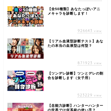
3
【全50種類】あなたっぽいアニ
メキャラを診断します！
926643
view
4
【リアル血液型診断テスト】あな
たの本当の血液型は何型？
871923
view
5
【ツンデレ診断】ツンとデレの割
合を診断します（女子用）
523229
view
6
【念能力診断】ハンターハンター
の世界では何系統の使い手？