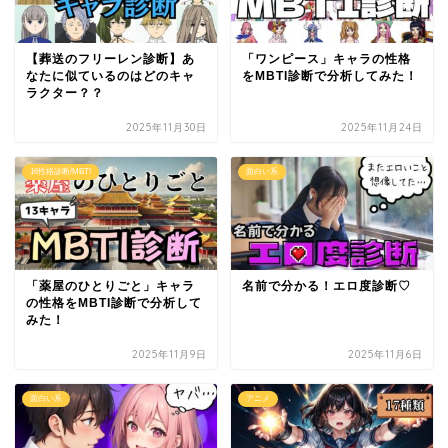
【葬送のフリーレン診断】あ
「ワンピース」キャラの性格
なたに似ているのはどのキャ
をMBTI診断で分析してみた！
ラクター？？
2025年11月30日
2025年11月24日
16性格診断/MBTI
面白い系
「薬屋のひとりごと」キャラ
名前で分かる！エロ度診断♡
の性格をMBTI診断で分析して
みた！
2025年11月9日
2025年11月6日
面白い系
アニメ