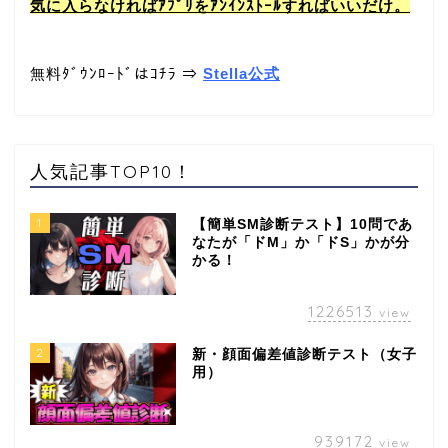
気に入らなければｱﾌﾟﾘをｱﾝｲﾝｽﾄｰﾙすればいいだけ。
無料ﾀﾞｳﾝﾛｰﾄﾞはｺﾁﾗ ⇒
Stella公式
人気記事TOP10！
1
【簡単SM診断テスト】10問であ
なたが「ドM」か「ドS」かが分
かる！
1226513
view
2
新・顔面偏差値診断テスト（女子
用）
939172
view