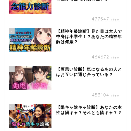
477547
view
7
【精神年齢診断】見た目は大人で
中身は小学生！？あなたの精神年
齢は何歳？
464672
view
8
【両思い診断】気になるあの人と
はお互いに通じ合っている？
453104
view
9
【陽キャ陰キャ診断】あなたの本
性は陽キャ？それとも陰キャ？？