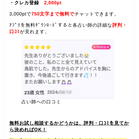
・クレカ登録
2,000pt
3,000ptで
750文字まで無料で
チャットできます。
ｱﾌﾟﾘを無料ﾀﾞｳﾝﾛｰﾄﾞすると各占い師の詳細な
評判・
口ｺﾐ
が見れます。
占い師への口コミ
無料お試し相談するかどうかは、評判・口ｺﾐを見てか
ら決めればOK！