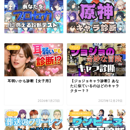
面白い系
アニメ
耳弱いかも診断【女子用】
【ジョジョキャラ診断】あな
たに似ているのはどのキャラ
クター？？
2026年1月23日
2025年12月29日
アニメ
16性格診断/MBTI