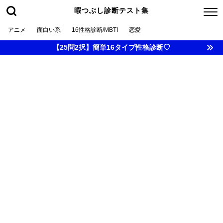
暇つぶし診断テスト集
アニメ
面白い系
16性格診断/MBTI
恋愛
【25問2択】簡単16タイプ性格診断♡