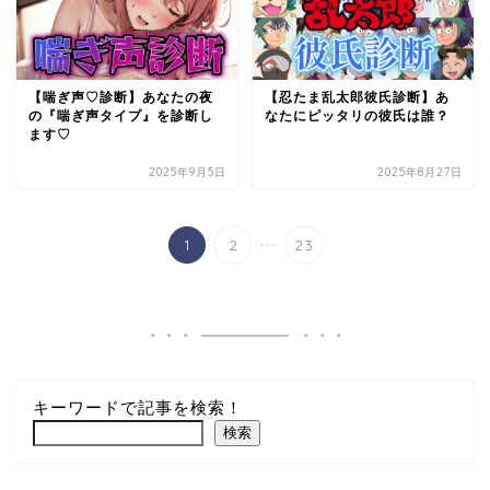
【喘ぎ声♡診断】あなたの夜
【忍たま乱太郎彼氏診断】あ
の『喘ぎ声タイプ』を診断し
なたにピッタリの彼氏は誰？
ます♡
2025年9月5日
2025年8月27日
...
1
2
23
キーワードで記事を検索！
検索