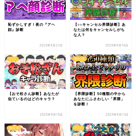
恥ずかしすぎ！夜の『アヘ
【○○キャンセル界隈診断】あ
顔』診断
なたは何をキャンセルしがち
な人？
2025年9月21日
2025年9月14日
アニメ
面白い系
【おそ松さん診断】あなたが
【界隈診断】50種類の中から
似ているのはどのキャラ？
あなたにふさわしい「界隈」
を診断！
2025年9月13日
2025年9月11日
面白い系
アニメ