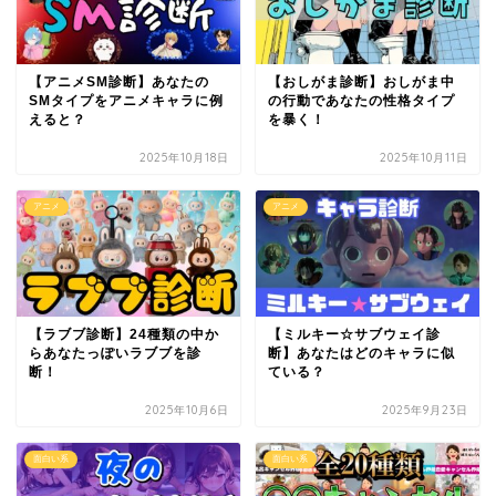
【アニメSM診断】あなたの
【おしがま診断】おしがま中
SMタイプをアニメキャラに例
の行動であなたの性格タイプ
えると？
を暴く！
2025年10月18日
2025年10月11日
アニメ
アニメ
【ラブブ診断】24種類の中か
【ミルキー☆サブウェイ診
らあなたっぽいラブブを診
断】あなたはどのキャラに似
断！
ている？
2025年10月6日
2025年9月23日
面白い系
面白い系