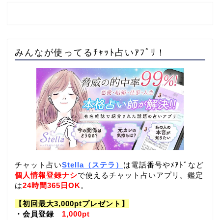
みんなが使ってるﾁｬｯﾄ占いｱﾌﾟﾘ！
チャット占い
Stella（ステラ）
は電話番号やﾒｱﾄﾞなど
個人情報登録ナシ
で使えるチャット占いアプリ。鑑定
は
24時間365日OK
。
【初回最大3,000ptプレゼント】
・会員登録
1,000pt