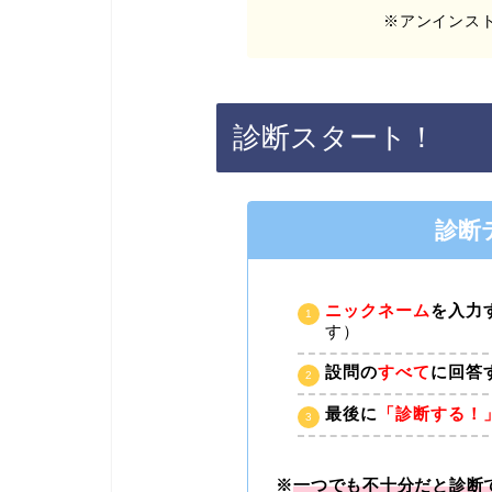
※アンインス
診断スタート！
診断
ニックネーム
を入力
す）
設問の
すべて
に回答
最後に
「診断する！
※
一つでも不十分だと診断