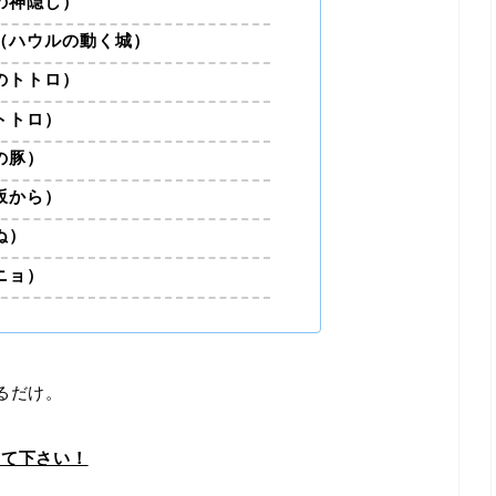
の神隠し）
（ハウルの動く城）
のトトロ）
トトロ）
の豚）
坂から）
ぬ）
ニョ）
るだけ。
えて下さい！