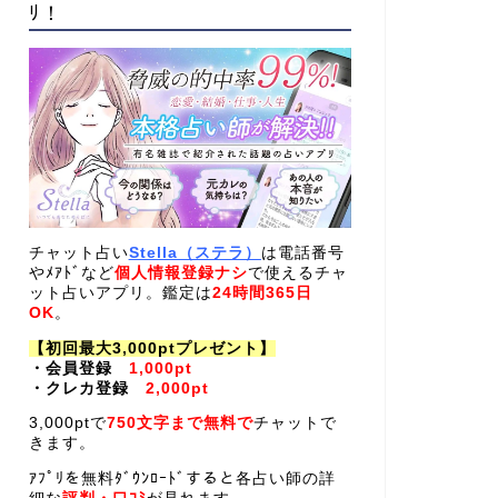
ﾘ！
チャット占い
Stella（ステラ）
は電話番号
やﾒｱﾄﾞなど
個人情報登録ナシ
で使えるチャ
ット占いアプリ。鑑定は
24時間365日
OK
。
【初回最大3,000ptプレゼント】
・会員登録
1,000pt
・クレカ登録
2,000pt
3,000ptで
750文字まで無料で
チャットで
きます。
ｱﾌﾟﾘを無料ﾀﾞｳﾝﾛｰﾄﾞすると各占い師の詳