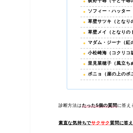
荻野千尋（千と千尋
ソフィー・ハッター
草壁サツキ（となり
草壁メイ（となりの
マダム・ジーナ（紅
小松崎海（コクリコ
里見菜穂子（風立ち
ポニョ（崖の上のポ
診断方法は
たった5
個の質問
に答え
素直な気持ちで
サクサク
質問に答