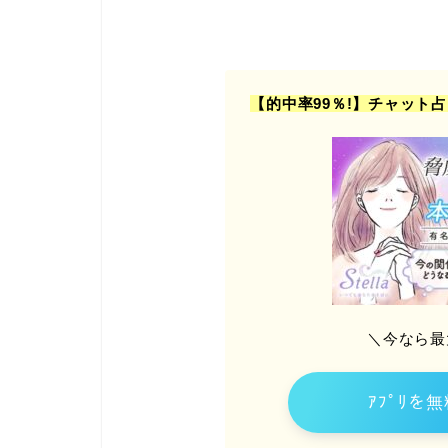
【的中率99％!】チャット
＼今なら最大3
ｱﾌﾟﾘを無