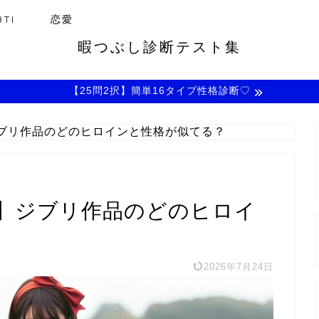
TI
恋愛
暇つぶし診断テスト集
【25問2択】簡単16タイプ性格診断♡
ブリ作品のどのヒロインと性格が似てる？
】ジブリ作品のどのヒロイ
2026年7月24日