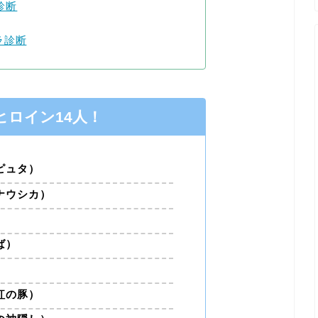
診断
ラ診断
ヒロイン14人！
ピュタ）
ナウシカ）
）
ば）
紅の豚）