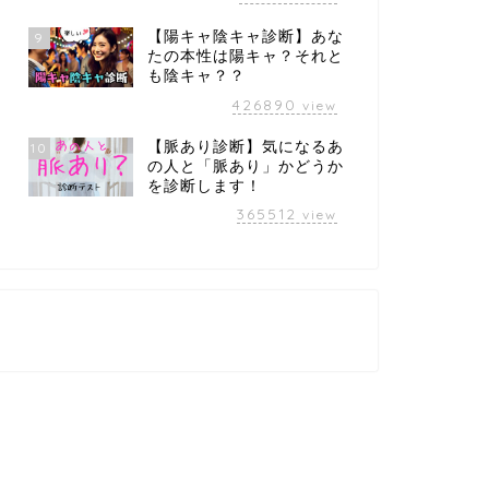
【陽キャ陰キャ診断】あな
9
たの本性は陽キャ？それと
も陰キャ？？
426890
view
【脈あり診断】気になるあ
10
の人と「脈あり」かどうか
を診断します！
365512
view