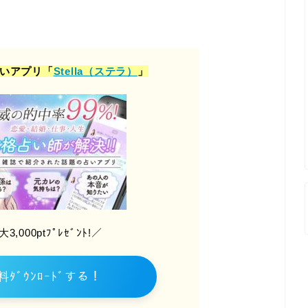
占いアプリ「
Stella（ステラ）
」
,000ptﾌﾟﾚｾﾞﾝﾄ!／
料ﾀﾞｳﾝﾛｰﾄﾞする！