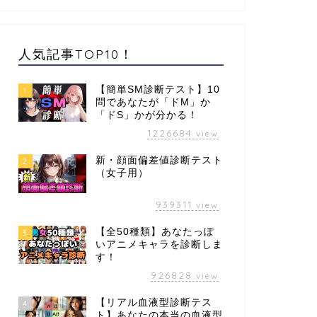
人気記事TOP10！
【簡単SM診断テスト】10
1
問であなたが「ドM」か
「ドS」かが分かる！
1226684
view
新・顔面偏差値診断テスト
2
（女子用）
939311
view
【全50種類】あなたっぽ
3
いアニメキャラを診断しま
す！
926828
view
【リアル血液型診断テス
4
ト】あなたの本当の血液型