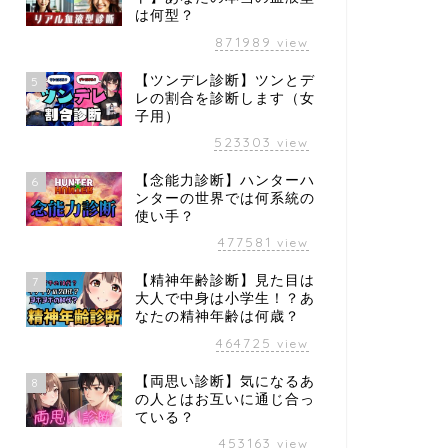
は何型？
871989
view
【ツンデレ診断】ツンとデ
5
レの割合を診断します（女
子用）
523303
view
【念能力診断】ハンターハ
6
ンターの世界では何系統の
使い手？
477581
view
【精神年齢診断】見た目は
7
大人で中身は小学生！？あ
なたの精神年齢は何歳？
464725
view
【両思い診断】気になるあ
8
の人とはお互いに通じ合っ
ている？
453163
view