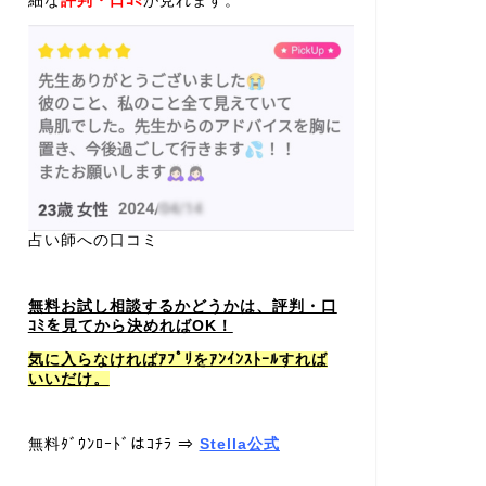
細な
評判・口ｺﾐ
が見れます。
占い師への口コミ
無料お試し相談するかどうかは、評判・口
ｺﾐを見てから決めればOK！
気に入らなければｱﾌﾟﾘをｱﾝｲﾝｽﾄｰﾙすれば
いいだけ。
無料ﾀﾞｳﾝﾛｰﾄﾞはｺﾁﾗ ⇒
Stella公式