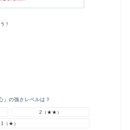
ょう！
心」の強さレベルは？
2（★★）
1（★）