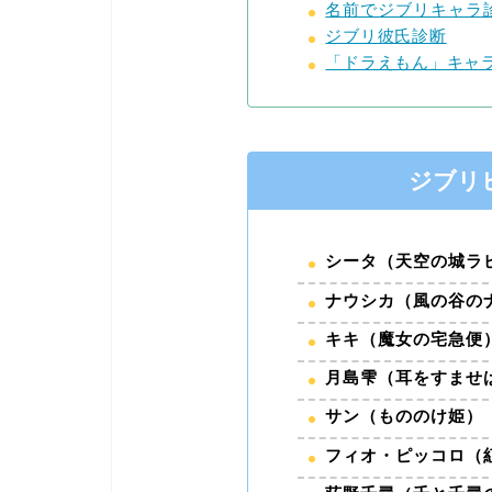
名前でジブリキャラ
ジブリ彼氏診断
「ドラえもん」キャ
ジブリ
シータ（天空の城ラ
ナウシカ（風の谷の
キキ（魔女の宅急便
月島雫（耳をすませ
サン（もののけ姫）
フィオ・ピッコロ（