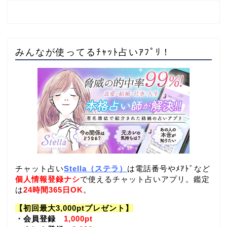
みんなが使ってるﾁｬｯﾄ占いｱﾌﾟﾘ！
チャット占い
Stella（ステラ）
は電話番号やﾒｱﾄﾞなど
個人情報登録ナシ
で使えるチャット占いアプリ。鑑定
は
24時間365日OK
。
【初回最大3,000ptプレゼント】
・会員登録
1,000pt