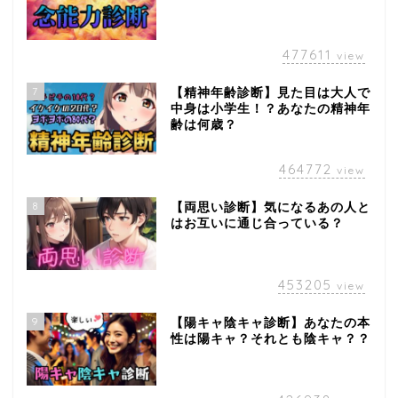
477611
view
7
【精神年齢診断】見た目は大人で
中身は小学生！？あなたの精神年
齢は何歳？
464772
view
8
【両思い診断】気になるあの人と
はお互いに通じ合っている？
453205
view
9
【陽キャ陰キャ診断】あなたの本
性は陽キャ？それとも陰キャ？？