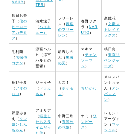
AMILY
）
TER
）
麗日お茶
フリーレ
泉鏡花
子（
僕の
清水潔子
春野サク
ン（
葬送
（
文豪ス
ヒーロー
（
ハイキ
ラ（
NAR
のフリー
トレイド
アカデミ
ュー）
UTO
）
レン
）
ッグス
）
ア
）
涼宮ハル
マキマ
橘日向
毛利蘭
胡蝶しの
ヒ（涼宮
（
チェン
（
東京リ
（
名探偵
ぶ（
鬼滅
ハルヒの
ソーマ
ベンジャ
コナン
）
の刃
）
憂鬱）
ン
）
ーズ
）
メロンパ
鹿野千夏
ジャイ子
カスミ
ンナちゃ
（
アオの
（
ドラえ
（
ポケモ
ちいかわ
ん（
アン
ハコ
）
もん
）
ン
）
パンマ
ン
）
アミリア
野原みさ
レモン・
（
転生し
中野三玖
ナミ（
ワ
え（
クレ
アーヴィ
たらスラ
（
五等分
ンピー
ヨンしん
ン（
マッ
イムだっ
の花嫁
）
ス
）
ちゃん
）
シュル
）
た件
）