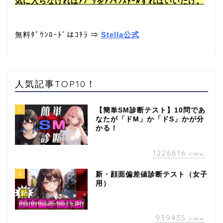
気に入らなければｱﾌﾟﾘをｱﾝｲﾝｽﾄｰﾙすればいいだけ。
無料ﾀﾞｳﾝﾛｰﾄﾞはｺﾁﾗ ⇒
Stella公式
人気記事TOP10！
1
【簡単SM診断テスト】10問であ
なたが「ドM」か「ドS」かが分
かる！
1226816
view
2
新・顔面偏差値診断テスト（女子
用）
939435
view