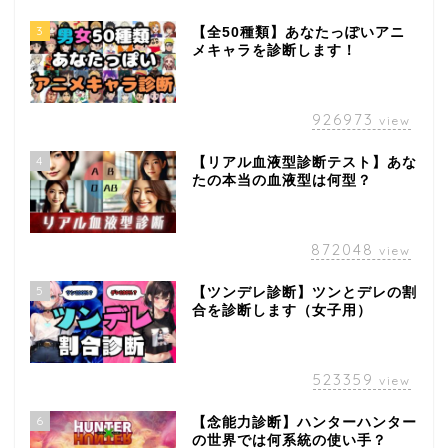
3
【全50種類】あなたっぽいアニ
メキャラを診断します！
926973
view
4
【リアル血液型診断テスト】あな
たの本当の血液型は何型？
872048
view
5
【ツンデレ診断】ツンとデレの割
合を診断します（女子用）
523359
view
6
【念能力診断】ハンターハンター
の世界では何系統の使い手？