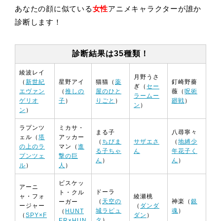
あなたの顔に似ている
女性
アニメキャラクターが誰か
診断します！
診断結果は35種類！
綾波レイ
月野うさ
（
新世紀
星野アイ
猫猫（
薬
釘崎野薔
ぎ（
セー
エヴァン
（
推しの
屋のひと
薇（
呪術
ラームー
ゲリオ
子
）
りごと
）
廻戦
）
ン
）
ン
）
ラプンツ
ミカサ・
まる子
八尋寧々
ェル（
塔
アッカー
（
ちびま
サザエさ
（
地縛少
の上のラ
マン（
進
る子ちゃ
ん
年花子く
プンツェ
撃の巨
ん
）
ん
）
ル
）
人
）
ビスケッ
アーニ
ドーラ
ト・クル
ャ・フォ
綾瀬桃
（
天空の
神楽（
銀
ーガー
ージャー
（
ダンダ
城ラピュ
魂
）
（
HUNT
（
SPY×F
ダン
）
タ
）
ER×HUN