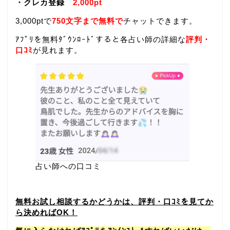
・クレカ登録
2,000pt
3,000ptで
750文字まで無料で
チャットできます。
ｱﾌﾟﾘを無料ﾀﾞｳﾝﾛｰﾄﾞすると各占い師の詳細な
評判・
口ｺﾐ
が見れます。
占い師への口コミ
無料お試し相談するかどうかは、評判・口ｺﾐを見てか
ら決めればOK！