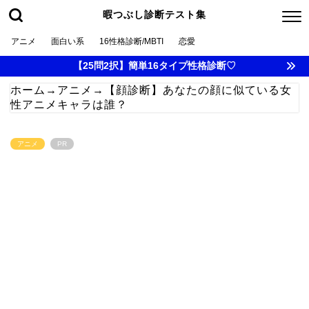
暇つぶし診断テスト集
アニメ
面白い系
16性格診断/MBTI
恋愛
【25問2択】簡単16タイプ性格診断♡
ホーム
→
アニメ
→
【顔診断】あなたの顔に似ている女
性アニメキャラは誰？
アニメ
PR