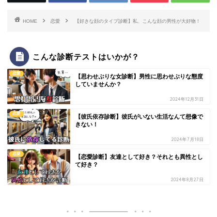
HOME
恋愛
【好きな顔のタイプ診断】私、こんな顔の男性が大好物！
こんな診断テストはいかが？
恋愛
【思わせぶりな女診断】男性に思わせぶりな態度
していませんか？
2024年12月31日
恋愛
【彼氏依存診断】彼氏がいない生活なんて想像で
きない！
2024年7月18日
恋愛
【恋愛診断】友達として好き？それとも異性とし
て好き？
2024年8月27日