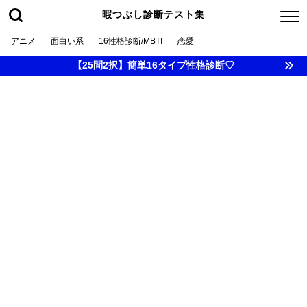
暇つぶし診断テスト集
アニメ
面白い系
16性格診断/MBTI
恋愛
【25問2択】簡単16タイプ性格診断♡