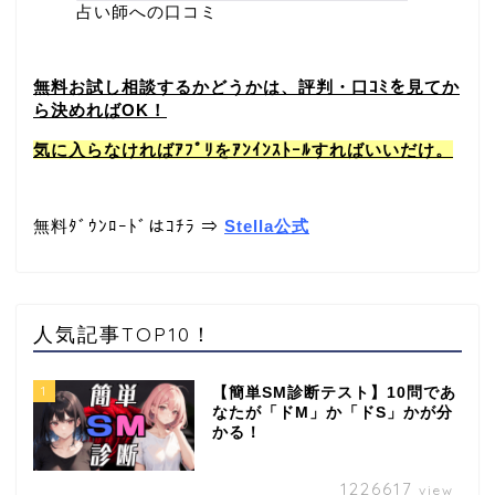
占い師への口コミ
無料お試し相談するかどうかは、評判・口ｺﾐを見てか
ら決めればOK！
気に入らなければｱﾌﾟﾘをｱﾝｲﾝｽﾄｰﾙすればいいだけ。
無料ﾀﾞｳﾝﾛｰﾄﾞはｺﾁﾗ ⇒
Stella公式
人気記事TOP10！
1
【簡単SM診断テスト】10問であ
なたが「ドM」か「ドS」かが分
かる！
1226617
view