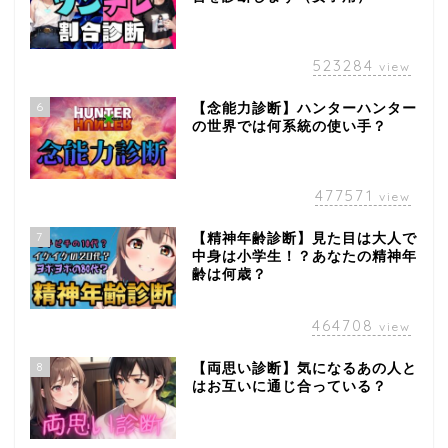
523284
view
6
【念能力診断】ハンターハンター
の世界では何系統の使い手？
477571
view
7
【精神年齢診断】見た目は大人で
中身は小学生！？あなたの精神年
齢は何歳？
464708
view
8
【両思い診断】気になるあの人と
はお互いに通じ合っている？