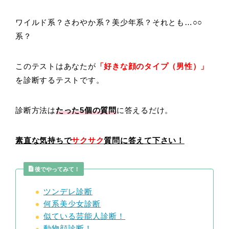
ワイルド系？さわやか系？美少年系？それとも…○○
系？
このテストはあなたが
「好きな顔のタイプ（男性）」
を診断するテストです。
診断方法は
たった5
個の質問
に答えるだけ。
素直な気持ちで
サクサク
質問に答えて下さい！
後でやってみて！
ツンデレ診断
何系美少女診断
似ている芸能人診断！
動物顔診断！