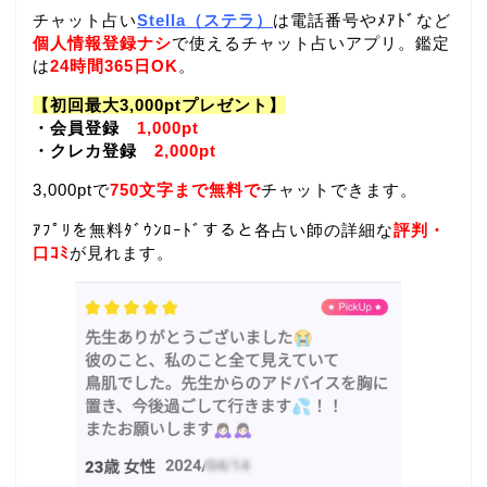
チャット占い
Stella（ステラ）
は電話番号やﾒｱﾄﾞなど
個人情報登録ナシ
で使えるチャット占いアプリ。鑑定
は
24時間365日OK
。
【初回最大3,000ptプレゼント】
・会員登録
1,000pt
・クレカ登録
2,000pt
3,000ptで
750文字まで無料で
チャットできます。
ｱﾌﾟﾘを無料ﾀﾞｳﾝﾛｰﾄﾞすると各占い師の詳細な
評判・
口ｺﾐ
が見れます。