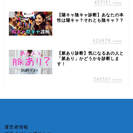
453151
view
9
【陽キャ陰キャ診断】あなたの本
性は陽キャ？それとも陰キャ？？
426878
view
10
【脈あり診断】気になるあの人と
「脈あり」かどうかを診断しま
す！
365501
view
運営者情報