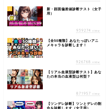
2
新・顔面偏差値診断テスト（女子
用）
939274
view
3
【全50種類】あなたっぽいアニ
メキャラを診断します！
926768
view
4
【リアル血液型診断テスト】あな
たの本当の血液型は何型？
871957
view
5
【ツンデレ診断】ツンとデレの割
合を診断します（女子用）