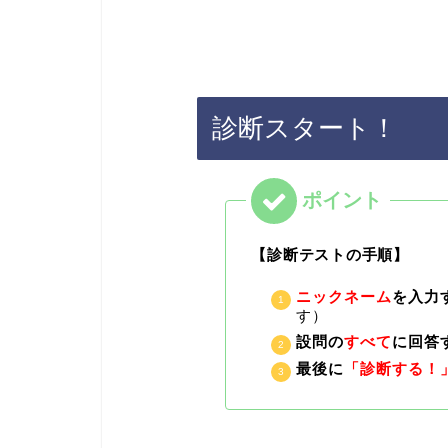
診断スタート！
【診断テストの手順】
ニックネーム
を入力
す）
設問の
すべて
に回答
最後に
「診断する！