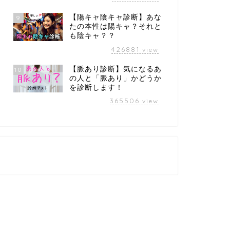
【陽キャ陰キャ診断】あな
9
たの本性は陽キャ？それと
も陰キャ？？
426881
view
【脈あり診断】気になるあ
10
の人と「脈あり」かどうか
を診断します！
365506
view