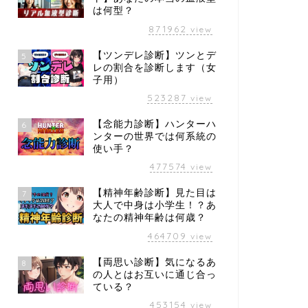
は何型？
871962
view
【ツンデレ診断】ツンとデ
5
レの割合を診断します（女
子用）
523287
view
【念能力診断】ハンターハ
6
ンターの世界では何系統の
使い手？
477574
view
【精神年齢診断】見た目は
7
大人で中身は小学生！？あ
なたの精神年齢は何歳？
464709
view
【両思い診断】気になるあ
8
の人とはお互いに通じ合っ
ている？
453154
view