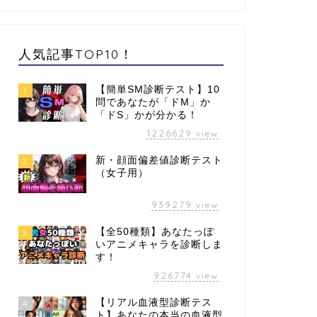
人気記事TOP10！
【簡単SM診断テスト】10
1
問であなたが「ドM」か
「ドS」かが分かる！
1226629
view
新・顔面偏差値診断テスト
2
（女子用）
939279
view
【全50種類】あなたっぽ
3
いアニメキャラを診断しま
す！
926774
view
【リアル血液型診断テス
4
ト】あなたの本当の血液型