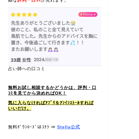
細な
評判・口ｺﾐ
が見れます。
占い師への口コミ
無料お試し相談するかどうかは、評判・口
ｺﾐを見てから決めればOK！
気に入らなければｱﾌﾟﾘをｱﾝｲﾝｽﾄｰﾙすれば
いいだけ。
無料ﾀﾞｳﾝﾛｰﾄﾞはｺﾁﾗ ⇒
Stella公式