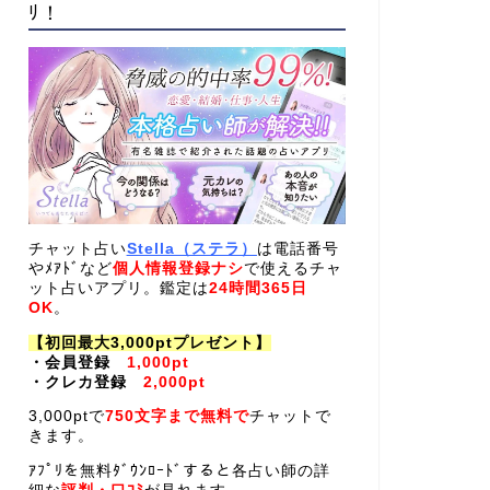
ﾘ！
チャット占い
Stella（ステラ）
は電話番号
やﾒｱﾄﾞなど
個人情報登録ナシ
で使えるチャ
ット占いアプリ。鑑定は
24時間365日
OK
。
【初回最大3,000ptプレゼント】
・会員登録
1,000pt
・クレカ登録
2,000pt
3,000ptで
750文字まで無料で
チャットで
きます。
ｱﾌﾟﾘを無料ﾀﾞｳﾝﾛｰﾄﾞすると各占い師の詳