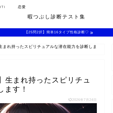
TI
恋愛
暇つぶし診断テスト集
【25問2択】簡単16タイプ性格診断♡
生まれ持ったスピリチュアルな潜在能力を診断しま
】生まれ持ったスピリチュ
します！
2026年7月24日