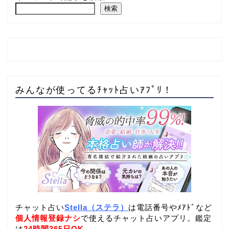
検索
みんなが使ってるﾁｬｯﾄ占いｱﾌﾟﾘ！
チャット占い
Stella（ステラ）
は電話番号やﾒｱﾄﾞなど
個人情報登録ナシ
で使えるチャット占いアプリ。鑑定
は
24時間365日OK
。