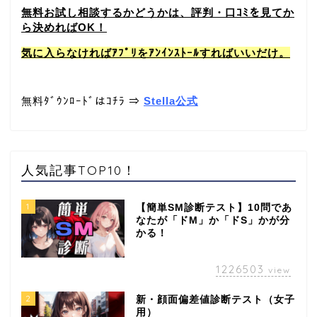
無料お試し相談するかどうかは、評判・口ｺﾐを見てか
ら決めればOK！
気に入らなければｱﾌﾟﾘをｱﾝｲﾝｽﾄｰﾙすればいいだけ。
無料ﾀﾞｳﾝﾛｰﾄﾞはｺﾁﾗ ⇒
Stella公式
人気記事TOP10！
1
【簡単SM診断テスト】10問であ
なたが「ドM」か「ドS」かが分
かる！
1226503
view
2
新・顔面偏差値診断テスト（女子
用）