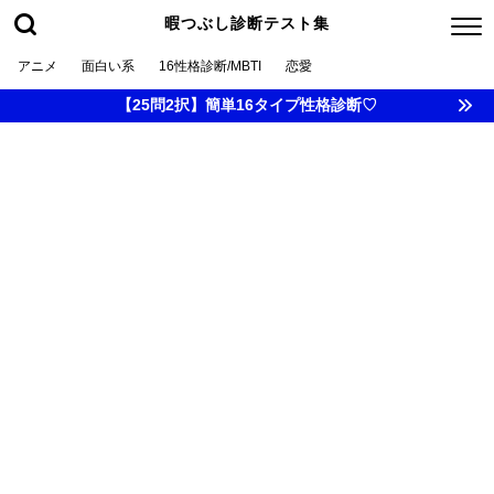
暇つぶし診断テスト集
アニメ
面白い系
16性格診断/MBTI
恋愛
【25問2択】簡単16タイプ性格診断♡