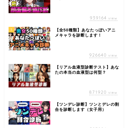
939164
view
3
【全50種類】あなたっぽいアニ
メキャラを診断します！
926640
view
4
【リアル血液型診断テスト】あな
たの本当の血液型は何型？
871920
view
5
【ツンデレ診断】ツンとデレの割
合を診断します（女子用）