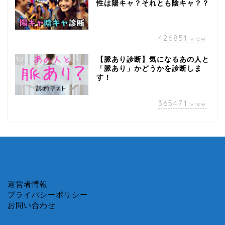
性は陽キャ？それとも陰キャ？？
426851
view
10
【脈あり診断】気になるあの人と
「脈あり」かどうかを診断しま
す！
365471
view
運営者情報
プライバシーポリシー
お問い合わせ