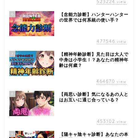
523224
view
6
【念能力診断】ハンターハンター
の世界では何系統の使い手？
477546
view
7
【精神年齢診断】見た目は大人で
中身は小学生！？あなたの精神年
齢は何歳？
464670
view
8
【両思い診断】気になるあの人と
はお互いに通じ合っている？
453102
view
9
【陽キャ陰キャ診断】あなたの本