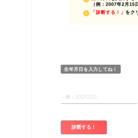
（例：2007年2月15日
「診断する！」
をク
生年月日を入力してね！