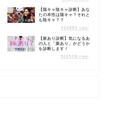
【陽キャ陰キャ診断】あな
9
たの本性は陽キャ？それと
も陰キャ？？
426885
view
【脈あり診断】気になるあ
10
の人と「脈あり」かどうか
を診断します！
365508
view