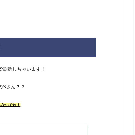
！
で診断しちゃいます！
のSさん？？
しないでね！