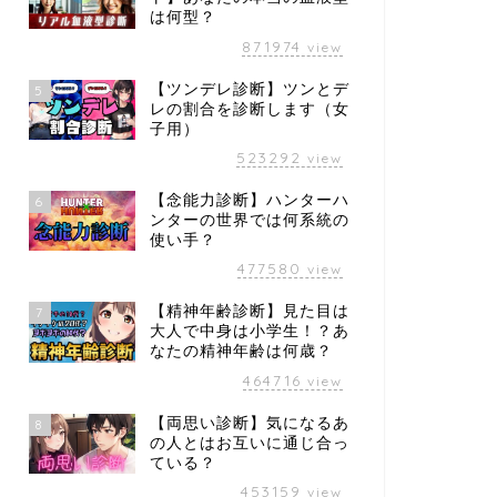
は何型？
871974
view
【ツンデレ診断】ツンとデ
5
レの割合を診断します（女
子用）
523292
view
【念能力診断】ハンターハ
6
ンターの世界では何系統の
使い手？
477580
view
【精神年齢診断】見た目は
7
大人で中身は小学生！？あ
なたの精神年齢は何歳？
464716
view
【両思い診断】気になるあ
8
の人とはお互いに通じ合っ
ている？
453159
view