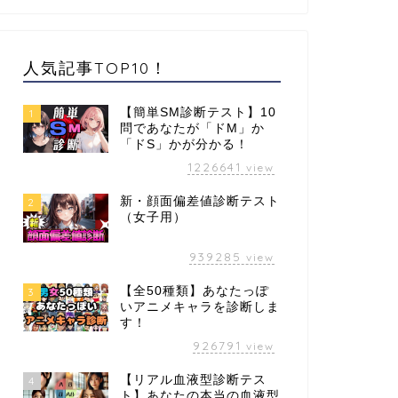
人気記事TOP10！
【簡単SM診断テスト】10
1
問であなたが「ドM」か
「ドS」かが分かる！
1226641
view
新・顔面偏差値診断テスト
2
（女子用）
939285
view
【全50種類】あなたっぽ
3
いアニメキャラを診断しま
す！
926791
view
【リアル血液型診断テス
4
ト】あなたの本当の血液型