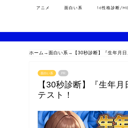
アニメ
面白い系
16性格診断/MB
ホーム
→
面白い系
→
【30秒診断】『生年月
面白い系
PR
【30秒診断】『生年月
テスト！