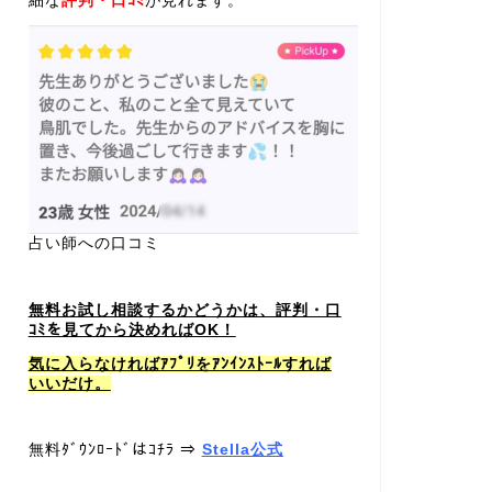
細な
評判・口ｺﾐ
が見れます。
占い師への口コミ
無料お試し相談するかどうかは、評判・口
ｺﾐを見てから決めればOK！
気に入らなければｱﾌﾟﾘをｱﾝｲﾝｽﾄｰﾙすれば
いいだけ。
無料ﾀﾞｳﾝﾛｰﾄﾞはｺﾁﾗ ⇒
Stella公式