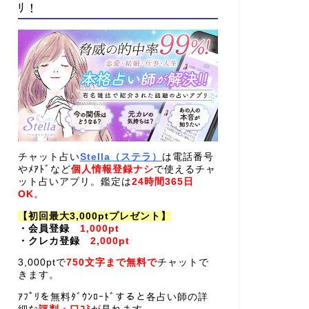
ﾘ！
チャット占い
Stella（ステラ）
は電話番号
やﾒｱﾄﾞなど
個人情報登録ナシ
で使えるチャ
ット占いアプリ。鑑定は
24時間365日
OK
。
【初回最大3,000ptプレゼント】
・会員登録
1,000pt
・クレカ登録
2,000pt
3,000ptで
750文字まで無料で
チャットで
きます。
ｱﾌﾟﾘを無料ﾀﾞｳﾝﾛｰﾄﾞすると各占い師の詳