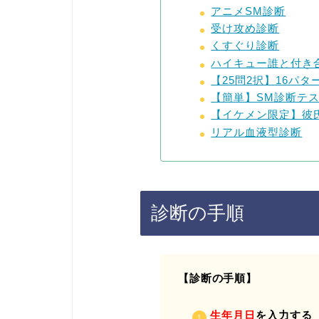
アニメSM診断
受け攻め診断
くすぐり診断
ハイキュー誰と付き
【25問2択】16パ
【簡単】SM診断テ
【イケメン限定】彼
リアル血液型診断
診断の手順
【診断の手順】
生年月日
を入力する