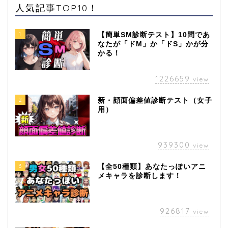
人気記事TOP10！
1
【簡単SM診断テスト】10問であ
なたが「ドM」か「ドS」かが分
かる！
1226659
view
2
新・顔面偏差値診断テスト（女子
用）
939300
view
3
【全50種類】あなたっぽいアニ
メキャラを診断します！
926817
view