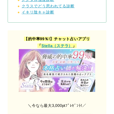
クラスでどう思われてる診断
イキリ陰キャ診断
【的中率99％!】チャット占いアプリ
「
Stella（ステラ）
」
＼今なら最大3,000ptﾌﾟﾚｾﾞﾝﾄ!／