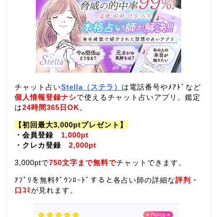
チャット占い
Stella（ステラ）
は電話番号やﾒｱﾄﾞなど
個人情報登録ナシ
で使えるチャット占いアプリ。鑑定
は
24時間365日OK
。
【初回最大3,000ptプレゼント】
・会員登録
1,000pt
・クレカ登録
2,000pt
3,000ptで
750文字まで無料で
チャットできます。
ｱﾌﾟﾘを無料ﾀﾞｳﾝﾛｰﾄﾞすると各占い師の詳細な
評判・
口ｺﾐ
が見れます。