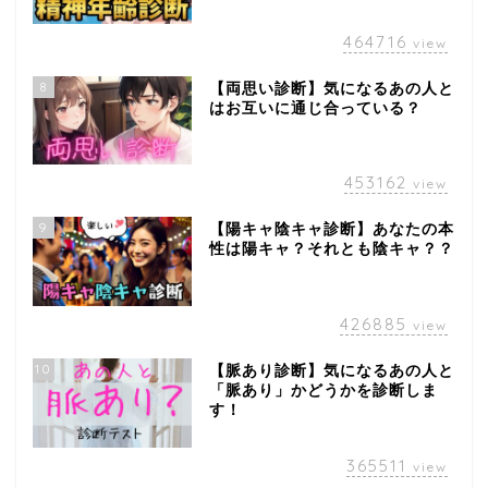
464716
view
8
【両思い診断】気になるあの人と
はお互いに通じ合っている？
453162
view
9
【陽キャ陰キャ診断】あなたの本
性は陽キャ？それとも陰キャ？？
426885
view
10
【脈あり診断】気になるあの人と
「脈あり」かどうかを診断しま
す！
365511
view