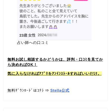
占い師への口コミ
無料お試し相談するかどうかは、評判・口ｺﾐを見てか
ら決めればOK！
気に入らなければｱﾌﾟﾘをｱﾝｲﾝｽﾄｰﾙすればいいだけ。
無料ﾀﾞｳﾝﾛｰﾄﾞはｺﾁﾗ ⇒
Stella公式