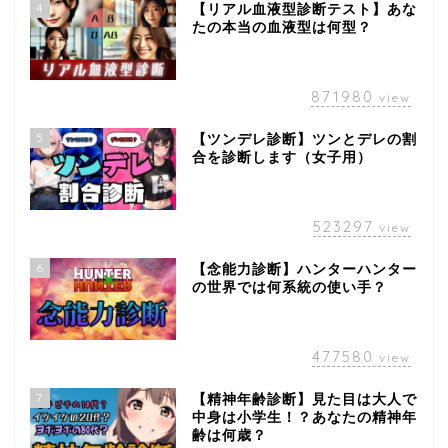
4
【リアル血液型診断テスト】あな
たの本当の血液型は何型？
871980
view
5
【ツンデレ診断】ツンとデレの割
合を診断します（女子用）
523297
view
6
【念能力診断】ハンターハンター
の世界では何系統の使い手？
477580
view
7
【精神年齢診断】見た目は大人で
中身は小学生！？あなたの精神年
齢は何歳？