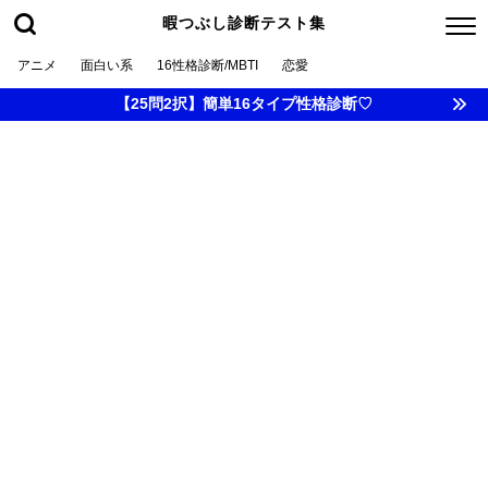
暇つぶし診断テスト集
アニメ
面白い系
16性格診断/MBTI
恋愛
【25問2択】簡単16タイプ性格診断♡