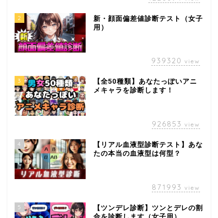
2
新・顔面偏差値診断テスト（女子
用）
939320
view
3
【全50種類】あなたっぽいアニ
メキャラを診断します！
926853
view
4
【リアル血液型診断テスト】あな
たの本当の血液型は何型？
871993
view
5
【ツンデレ診断】ツンとデレの割
合を診断します（女子用）