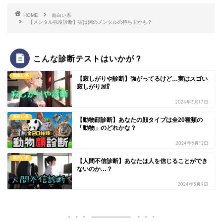
HOME
面白い系
【メンタル強度診断】実は鋼のメンタルの持ち主かも？
こんな診断テストはいかが？
面白い系
【寂しがりや診断】強がってるけど…実はスゴい
寂しがり屋⁉
2024年3月17日
面白い系
【動物顔診断】あなたの顔タイプは全20種類の
「動物」のどれかな？
2024年6月12日
面白い系
【人間不信診断】あなたは人を信じることができ
ないのか…？
2024年3月9日