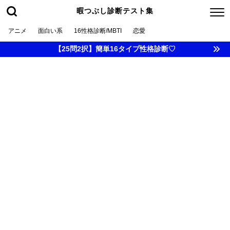
暇つぶし診断テスト集
アニメ
面白い系
16性格診断/MBTI
恋愛
【25問2択】簡単16タイプ性格診断♡