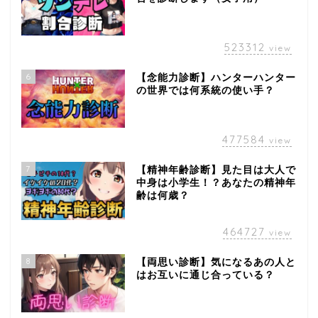
523312
view
6
【念能力診断】ハンターハンター
の世界では何系統の使い手？
477584
view
7
【精神年齢診断】見た目は大人で
中身は小学生！？あなたの精神年
齢は何歳？
464727
view
8
【両思い診断】気になるあの人と
はお互いに通じ合っている？