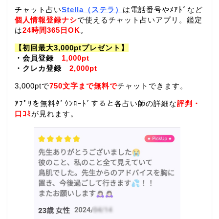
チャット占い
Stella（ステラ）
は電話番号やﾒｱﾄﾞなど
個人情報登録ナシ
で使えるチャット占いアプリ。鑑定
は
24時間365日OK
。
【初回最大3,000ptプレゼント】
・会員登録
1,000pt
・クレカ登録
2,000pt
3,000ptで
750文字まで無料で
チャットできます。
ｱﾌﾟﾘを無料ﾀﾞｳﾝﾛｰﾄﾞすると各占い師の詳細な
評判・
口ｺﾐ
が見れます。