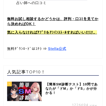
占い師への口コミ
無料お試し相談するかどうかは、評判・口ｺﾐを見てか
ら決めればOK！
気に入らなければｱﾌﾟﾘをｱﾝｲﾝｽﾄｰﾙすればいいだけ。
無料ﾀﾞｳﾝﾛｰﾄﾞはｺﾁﾗ ⇒
Stella公式
人気記事TOP10！
1
【簡単SM診断テスト】10問であ
なたが「ドM」か「ドS」かが分
かる！
1226694
view