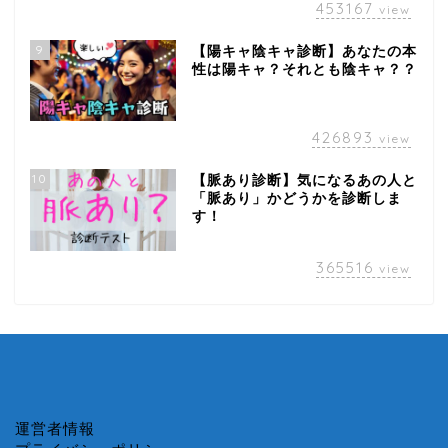
453167
view
9
【陽キャ陰キャ診断】あなたの本
性は陽キャ？それとも陰キャ？？
426893
view
10
【脈あり診断】気になるあの人と
「脈あり」かどうかを診断しま
す！
365516
view
運営者情報