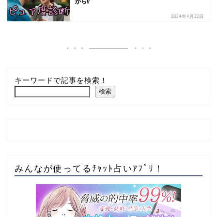
から⁉
2024年4月22日
キーワードで記事を検索！
検索
みんなが使ってるﾁｬｯﾄ占いｱﾌﾟﾘ！