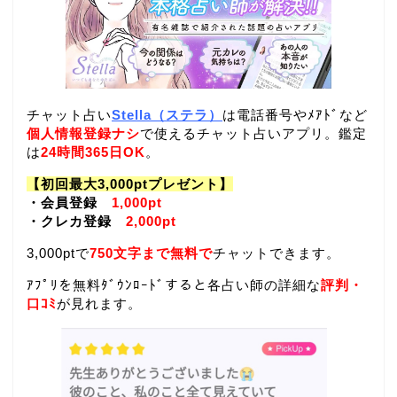
チャット占い
Stella（ステラ）
は電話番号やﾒｱﾄﾞなど
個人情報登録ナシ
で使えるチャット占いアプリ。鑑定
は
24時間365日OK
。
【初回最大3,000ptプレゼント】
・会員登録
1,000pt
・クレカ登録
2,000pt
3,000ptで
750文字まで無料で
チャットできます。
ｱﾌﾟﾘを無料ﾀﾞｳﾝﾛｰﾄﾞすると各占い師の詳細な
評判・
口ｺﾐ
が見れます。