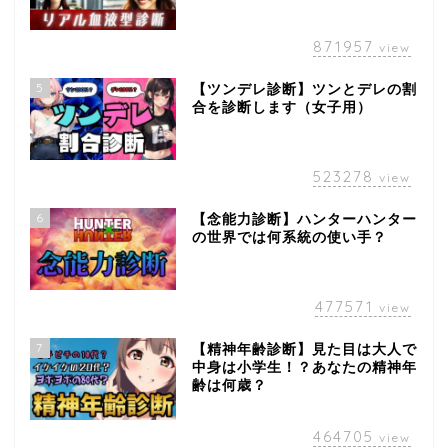
871957
view
5
【ツンデレ診断】ツンとデレの割
合を診断します（女子用）
523278
view
6
【念能力診断】ハンターハンター
の世界では何系統の使い手？
477571
view
7
【精神年齢診断】見た目は大人で
中身は小学生！？あなたの精神年
齢は何歳？
464705
view