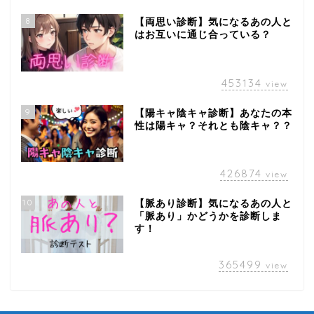
8
【両思い診断】気になるあの人と
はお互いに通じ合っている？
453134
view
9
【陽キャ陰キャ診断】あなたの本
性は陽キャ？それとも陰キャ？？
426874
view
10
【脈あり診断】気になるあの人と
「脈あり」かどうかを診断しま
す！
365499
view