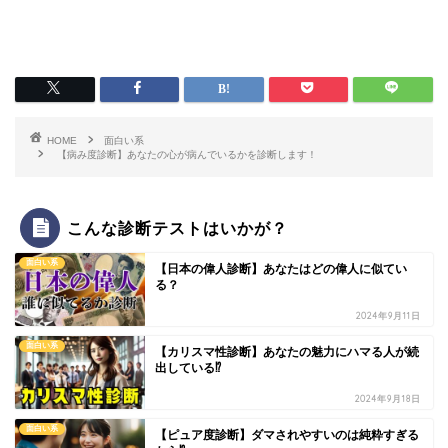
HOME
面白い系
【病み度診断】あなたの心が病んでいるかを診断します！
こんな診断テストはいかが？
面白い系
【日本の偉人診断】あなたはどの偉人に似てい
る？
2024年9月11日
面白い系
【カリスマ性診断】あなたの魅力にハマる人が続
出している⁉
2024年9月18日
面白い系
【ピュア度診断】ダマされやすいのは純粋すぎる