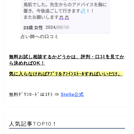
占い師への口コミ
無料お試し相談するかどうかは、評判・口ｺﾐを見てか
ら決めればOK！
気に入らなければｱﾌﾟﾘをｱﾝｲﾝｽﾄｰﾙすればいいだけ。
無料ﾀﾞｳﾝﾛｰﾄﾞはｺﾁﾗ ⇒
Stella公式
人気記事TOP10！