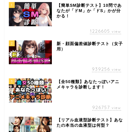
1
【簡単SM診断テスト】10問であ
なたが「ドM」か「ドS」かが分
かる！
1226605
view
2
新・顔面偏差値診断テスト（女子
用）
939256
view
3
【全50種類】あなたっぽいアニ
メキャラを診断します！
926757
view
4
【リアル血液型診断テスト】あな
たの本当の血液型は何型？