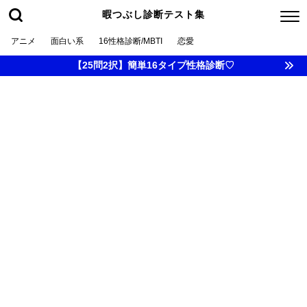
暇つぶし診断テスト集
アニメ
面白い系
16性格診断/MBTI
恋愛
【25問2択】簡単16タイプ性格診断♡