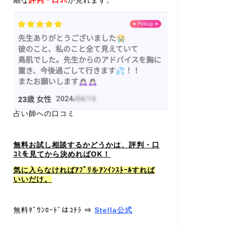
細な
評判・口ｺﾐ
が見れます。
占い師への口コミ
無料お試し相談するかどうかは、評判・口
ｺﾐを見てから決めればOK！
気に入らなければｱﾌﾟﾘをｱﾝｲﾝｽﾄｰﾙすれば
いいだけ。
無料ﾀﾞｳﾝﾛｰﾄﾞはｺﾁﾗ ⇒
Stella公式