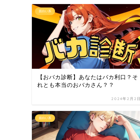
面白い系
【おバカ診断】あなたはバカ利口？そ
れとも本当のおバカさん？？
2024年2月2
面白い系