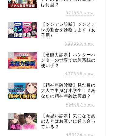
は何型？
871938
view
【ツンデレ診断】ツンとデ
5
レの割合を診断します（女
子用）
523253
view
【念能力診断】ハンターハ
6
ンターの世界では何系統の
使い手？
477558
view
【精神年齢診断】見た目は
7
大人で中身は小学生！？あ
なたの精神年齢は何歳？
464687
view
【両思い診断】気になるあ
8
の人とはお互いに通じ合っ
ている？
453126
view