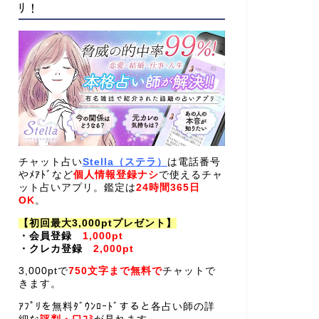
ﾘ！
チャット占い
Stella（ステラ）
は電話番号
やﾒｱﾄﾞなど
個人情報登録ナシ
で使えるチャ
ット占いアプリ。鑑定は
24時間365日
OK
。
【初回最大3,000ptプレゼント】
・会員登録
1,000pt
・クレカ登録
2,000pt
3,000ptで
750文字まで無料で
チャットで
きます。
ｱﾌﾟﾘを無料ﾀﾞｳﾝﾛｰﾄﾞすると各占い師の詳