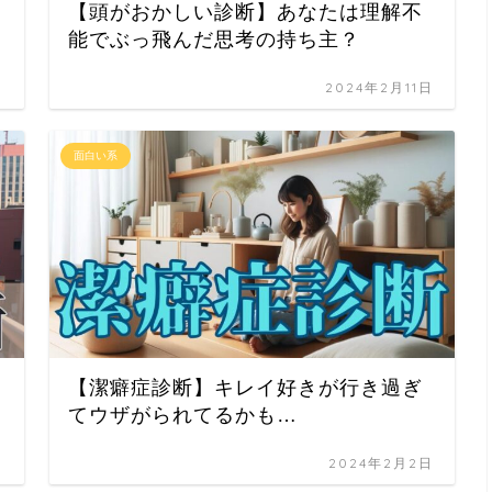
【頭がおかしい診断】あなたは理解不
能でぶっ飛んだ思考の持ち主？
日
2024年2月11日
面白い系
【潔癖症診断】キレイ好きが行き過ぎ
てウザがられてるかも…
日
2024年2月2日