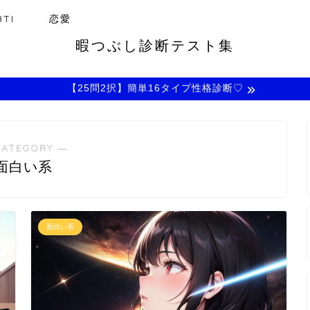
TI
恋愛
暇つぶし診断テスト集
【25問2択】簡単16タイプ性格診断♡
CATEGORY ―
面白い系
面白い系