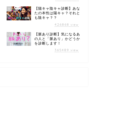
【陽キャ陰キャ診断】あな
9
たの本性は陽キャ？それと
も陰キャ？？
426868
view
【脈あり診断】気になるあ
10
の人と「脈あり」かどうか
を診断します！
365489
view