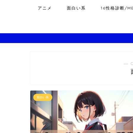
アニメ
面白い系
16性格診断/MB
― 
面白い系