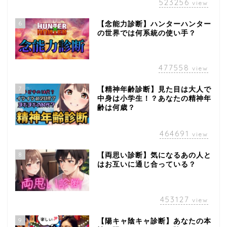
523256
view
6
【念能力診断】ハンターハンター
の世界では何系統の使い手？
477558
view
7
【精神年齢診断】見た目は大人で
中身は小学生！？あなたの精神年
齢は何歳？
464691
view
8
【両思い診断】気になるあの人と
はお互いに通じ合っている？
453127
view
9
【陽キャ陰キャ診断】あなたの本