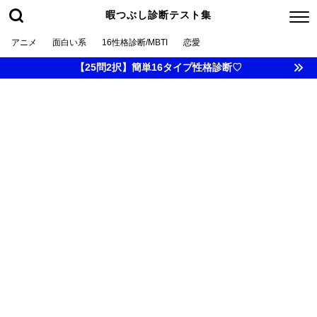
暇つぶし診断テスト集
アニメ
面白い系
16性格診断/MBTI
恋愛
【25問2択】簡単16タイプ性格診断♡