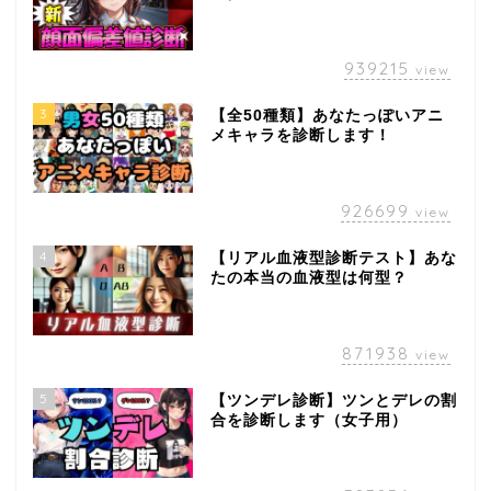
939215
view
3
【全50種類】あなたっぽいアニ
メキャラを診断します！
926699
view
4
【リアル血液型診断テスト】あな
たの本当の血液型は何型？
871938
view
5
【ツンデレ診断】ツンとデレの割
合を診断します（女子用）