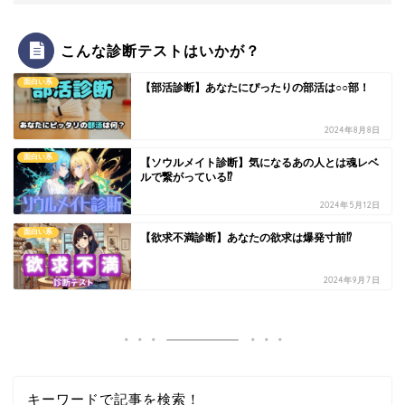
こんな診断テストはいかが？
面白い系
【部活診断】あなたにぴったりの部活は○○部！
2024年8月8日
面白い系
【ソウルメイト診断】気になるあの人とは魂レベ
ルで繋がっている⁉
2024年5月12日
面白い系
【欲求不満診断】あなたの欲求は爆発寸前⁉
2024年9月7日
キーワードで記事を検索！