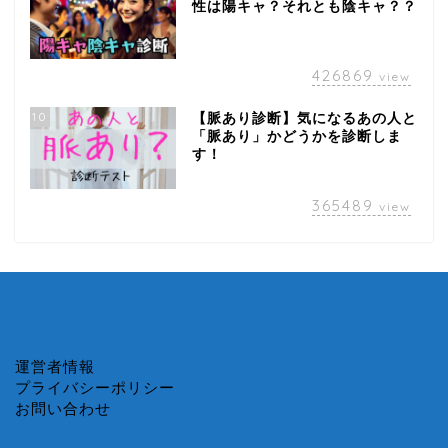
性は陽キャ？それとも陰キャ？？
426869
view
10
【脈あり診断】気になるあの人と
「脈あり」かどうかを診断しま
す！
365489
view
運営者情報
プライバシーポリシー
お問い合わせ