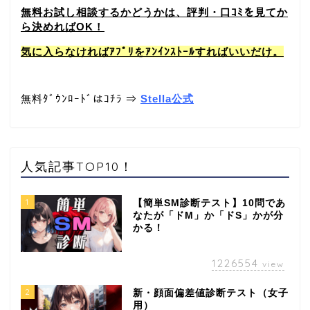
無料お試し相談するかどうかは、評判・口ｺﾐを見てか
ら決めればOK！
気に入らなければｱﾌﾟﾘをｱﾝｲﾝｽﾄｰﾙすればいいだけ。
無料ﾀﾞｳﾝﾛｰﾄﾞはｺﾁﾗ ⇒
Stella公式
人気記事TOP10！
1
【簡単SM診断テスト】10問であ
なたが「ドM」か「ドS」かが分
かる！
1226554
view
2
新・顔面偏差値診断テスト（女子
用）