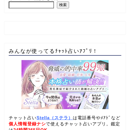
検索
みんなが使ってるﾁｬｯﾄ占いｱﾌﾟﾘ！
チャット占い
Stella（ステラ）
は電話番号やﾒｱﾄﾞなど
個人情報登録ナシ
で使えるチャット占いアプリ。鑑定
は
24時間365日OK
。