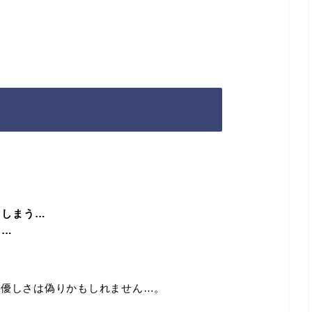
？
てしまう…
る…
の優しさは偽りかもしれません…。