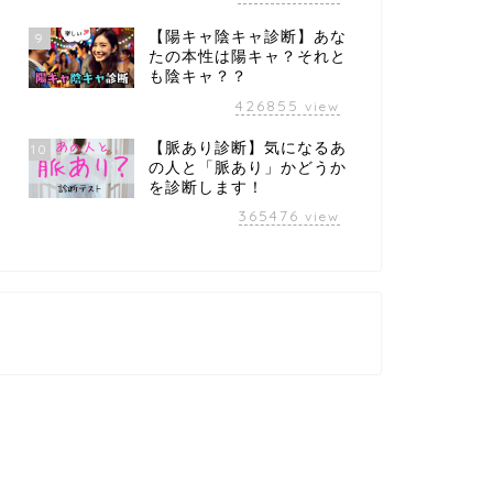
【陽キャ陰キャ診断】あな
9
たの本性は陽キャ？それと
も陰キャ？？
426855
view
【脈あり診断】気になるあ
10
の人と「脈あり」かどうか
を診断します！
365476
view