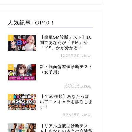
人気記事TOP10！
【簡単SM診断テスト】10
1
問であなたが「ドM」か
「ドS」かが分かる！
1226520
view
新・顔面偏差値診断テスト
2
（女子用）
939174
view
【全50種類】あなたっぽ
3
いアニメキャラを診断しま
す！
926650
view
【リアル血液型診断テス
4
ト】あなたの本当の血液型