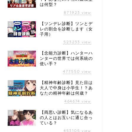
は何型？
871923
view
【ツンデレ診断】ツンとデ
5
レの割合を診断します（女
子用）
523233
view
【念能力診断】ハンターハ
6
ンターの世界では何系統の
使い手？
477550
view
【精神年齢診断】見た目は
7
大人で中身は小学生！？あ
なたの精神年齢は何歳？
464674
view
【両思い診断】気になるあ
8
の人とはお互いに通じ合っ
ている？
453105
view