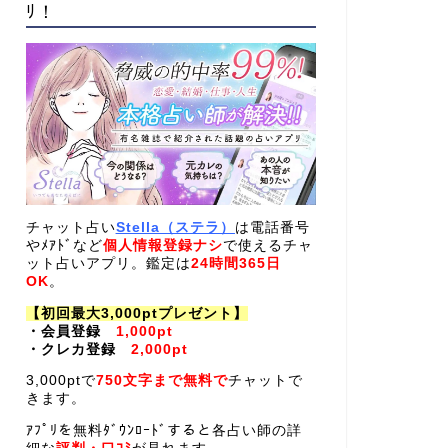
ﾘ！
チャット占い
Stella（ステラ）
は電話番号
やﾒｱﾄﾞなど
個人情報登録ナシ
で使えるチャ
ット占いアプリ。鑑定は
24時間365日
OK
。
【初回最大3,000ptプレゼント】
・会員登録
1,000pt
・クレカ登録
2,000pt
3,000ptで
750文字まで無料で
チャットで
きます。
ｱﾌﾟﾘを無料ﾀﾞｳﾝﾛｰﾄﾞすると各占い師の詳