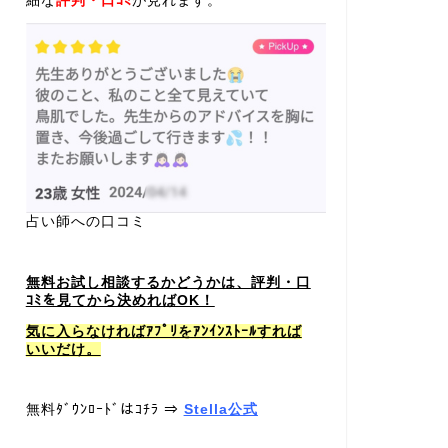
細な
評判・口ｺﾐ
が見れます。
占い師への口コミ
無料お試し相談するかどうかは、評判・口
ｺﾐを見てから決めればOK！
気に入らなければｱﾌﾟﾘをｱﾝｲﾝｽﾄｰﾙすれば
いいだけ。
無料ﾀﾞｳﾝﾛｰﾄﾞはｺﾁﾗ ⇒
Stella公式