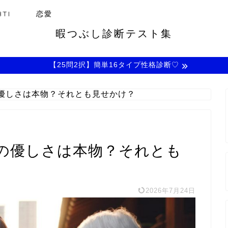
TI
恋愛
暇つぶし診断テスト集
【25問2択】簡単16タイプ性格診断♡
優しさは本物？それとも見せかけ？
の優しさは本物？それとも
2026年7月24日