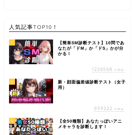
人気記事TOP10！
1
【簡単SM診断テスト】10問であ
なたが「ドM」か「ドS」かが分
かる！
1226568
view
2
新・顔面偏差値診断テスト（女子
用）
939222
view
3
【全50種類】あなたっぽいアニ
メキャラを診断します！