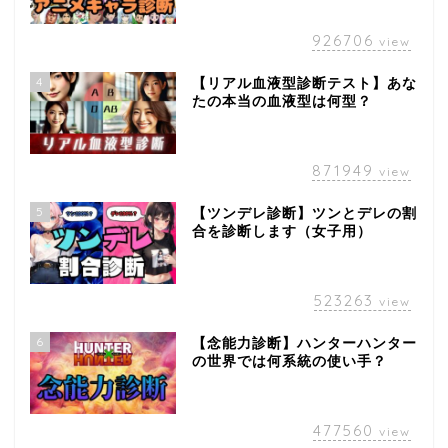
926706
view
4
【リアル血液型診断テスト】あな
たの本当の血液型は何型？
871949
view
5
【ツンデレ診断】ツンとデレの割
合を診断します（女子用）
523263
view
6
【念能力診断】ハンターハンター
の世界では何系統の使い手？
477560
view