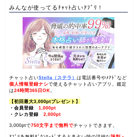
みんなが使ってるﾁｬｯﾄ占いｱﾌﾟﾘ！
チャット占い
Stella（ステラ）
は電話番号やﾒｱﾄﾞなど
個人情報登録ナシ
で使えるチャット占いアプリ。鑑定
は
24時間365日OK
。
【初回最大3,000ptプレゼント】
・会員登録
1,000pt
・クレカ登録
2,000pt
3,000ptで
750文字まで無料で
チャットできます。
ｱﾌﾟﾘを無料ﾀﾞｳﾝﾛｰﾄﾞすると各占い師の詳細な
評判・