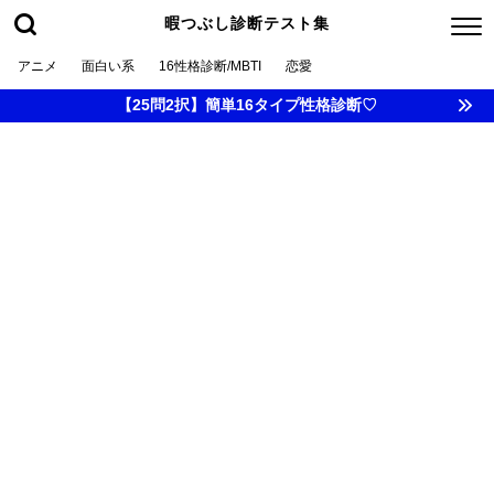
暇つぶし診断テスト集
アニメ
面白い系
16性格診断/MBTI
恋愛
【25問2択】簡単16タイプ性格診断♡