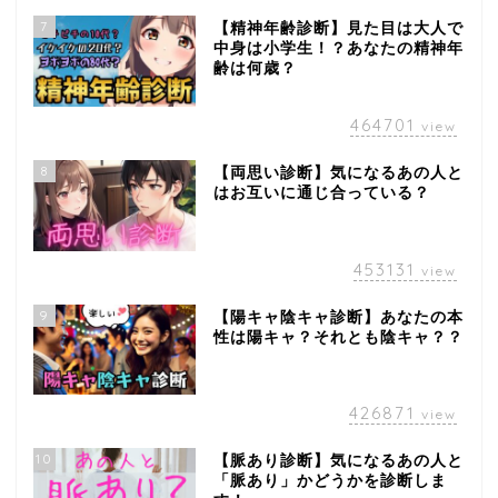
7
【精神年齢診断】見た目は大人で
中身は小学生！？あなたの精神年
齢は何歳？
464701
view
8
【両思い診断】気になるあの人と
はお互いに通じ合っている？
453131
view
9
【陽キャ陰キャ診断】あなたの本
性は陽キャ？それとも陰キャ？？
426871
view
10
【脈あり診断】気になるあの人と
「脈あり」かどうかを診断しま