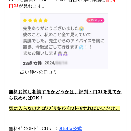
口ｺﾐ
が見れます。
占い師への口コミ
無料お試し相談するかどうかは、評判・口ｺﾐを見てか
ら決めればOK！
気に入らなければｱﾌﾟﾘをｱﾝｲﾝｽﾄｰﾙすればいいだけ。
無料ﾀﾞｳﾝﾛｰﾄﾞはｺﾁﾗ ⇒
Stella公式