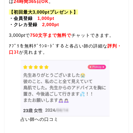
は
24時間365日OK
。
【初回最大3,000ptプレゼント】
・会員登録
1,000pt
・クレカ登録
2,000pt
3,000ptで
750文字まで無料で
チャットできます。
ｱﾌﾟﾘを無料ﾀﾞｳﾝﾛｰﾄﾞすると各占い師の詳細な
評判・
口ｺﾐ
が見れます。
占い師への口コミ