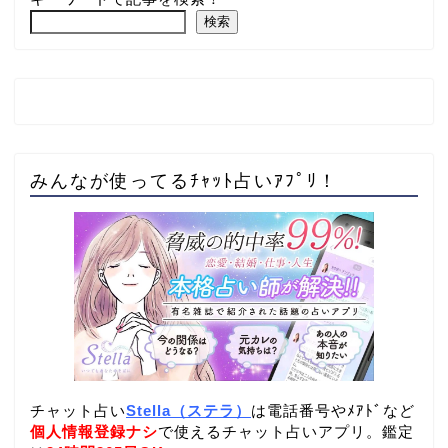
検索
みんなが使ってるﾁｬｯﾄ占いｱﾌﾟﾘ！
チャット占い
Stella（ステラ）
は電話番号やﾒｱﾄﾞなど
個人情報登録ナシ
で使えるチャット占いアプリ。鑑定