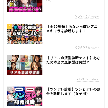
939437
view
3
【全50種類】あなたっぽいアニ
メキャラを診断します！
926976
view
4
【リアル血液型診断テスト】あな
たの本当の血液型は何型？
872051
view
5
【ツンデレ診断】ツンとデレの割
合を診断します（女子用）