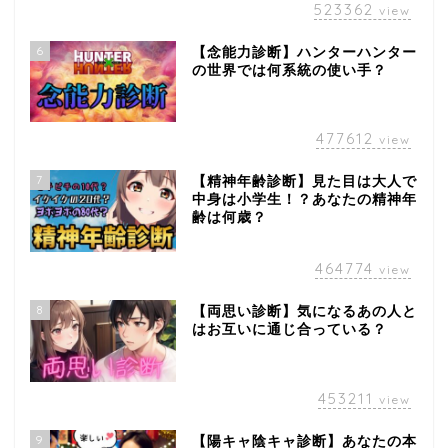
523362
view
6
【念能力診断】ハンターハンター
の世界では何系統の使い手？
477612
view
7
【精神年齢診断】見た目は大人で
中身は小学生！？あなたの精神年
齢は何歳？
464774
view
8
【両思い診断】気になるあの人と
はお互いに通じ合っている？
453211
view
9
【陽キャ陰キャ診断】あなたの本