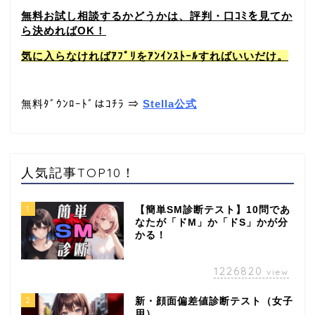
無料お試し相談するかどうかは、評判・口ｺﾐを見てか
ら決めればOK！
気に入らなければｱﾌﾟﾘをｱﾝｲﾝｽﾄｰﾙすればいいだけ。
無料ﾀﾞｳﾝﾛｰﾄﾞはｺﾁﾗ ⇒
Stella公式
人気記事TOP10！
1
【簡単SM診断テスト】10問であ
なたが「ドM」か「ドS」かが分
かる！
1226820
view
2
新・顔面偏差値診断テスト（女子
用）