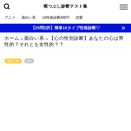
暇つぶし診断テスト集
アニメ
面白い系
16性格診断/MBTI
恋愛
【25問2択】簡単16タイプ性格診断♡
ホーム
→
面白い系
→
【心の性別診断】あなたの心は男
性的？それとも女性的？？
面白い系
PR