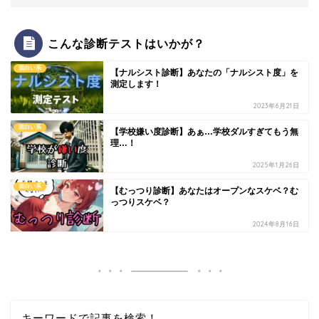
こんな診断テストはいかが？
面白い系
【ナルシスト診断】あなたの「ナルシスト度」を
測定します！
2023年6月21日
面白い系
【学校嫌い度診断】あぁ…学校ダルすぎてもう無
理…！
2025年1月26日
面白い系
【むっつり診断】あなたはオープンなスケベ？む
っつりスケベ？
2024年8月16日
キーワードで記事を検索！