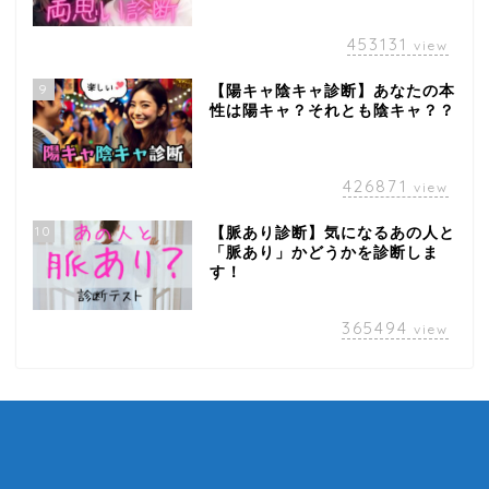
453131
view
9
【陽キャ陰キャ診断】あなたの本
性は陽キャ？それとも陰キャ？？
426871
view
10
【脈あり診断】気になるあの人と
「脈あり」かどうかを診断しま
す！
365494
view