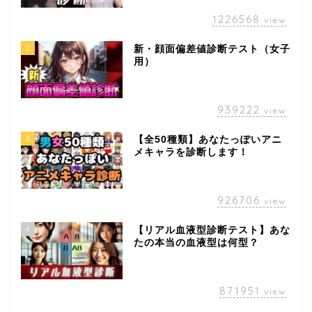
1226568
view
2
新・顔面偏差値診断テスト（女子
用）
939222
view
3
【全50種類】あなたっぽいアニ
メキャラを診断します！
926706
view
4
【リアル血液型診断テスト】あな
たの本当の血液型は何型？
871951
view