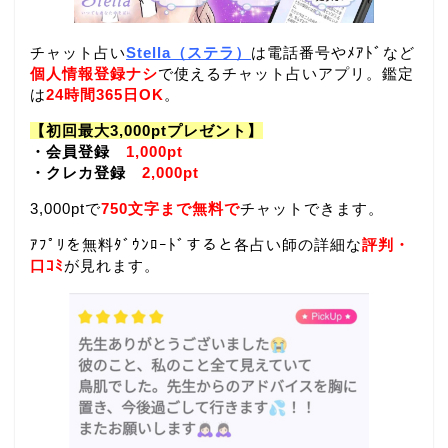
チャット占い
Stella（ステラ）
は電話番号やﾒｱﾄﾞなど
個人情報登録ナシ
で使えるチャット占いアプリ。鑑定
は
24時間365日OK
。
【初回最大3,000ptプレゼント】
・会員登録
1,000pt
・クレカ登録
2,000pt
3,000ptで
750文字まで無料で
チャットできます。
ｱﾌﾟﾘを無料ﾀﾞｳﾝﾛｰﾄﾞすると各占い師の詳細な
評判・
口ｺﾐ
が見れます。