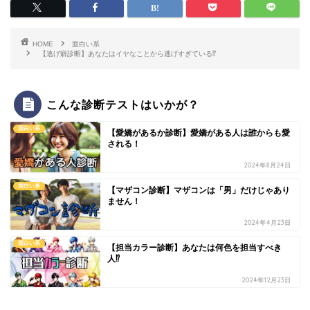
HOME
面白い系
【逃げ癖診断】あなたはイヤなことから逃げすぎている⁉
こんな診断テストはいかが？
面白い系
【愛嬌があるか診断】愛嬌がある人は誰からも愛
される！
2024年8月24日
面白い系
【マザコン診断】マザコンは「男」だけじゃあり
ません！
2024年4月23日
面白い系
【担当カラー診断】あなたは何色を担当すべき
人⁉
2024年12月23日