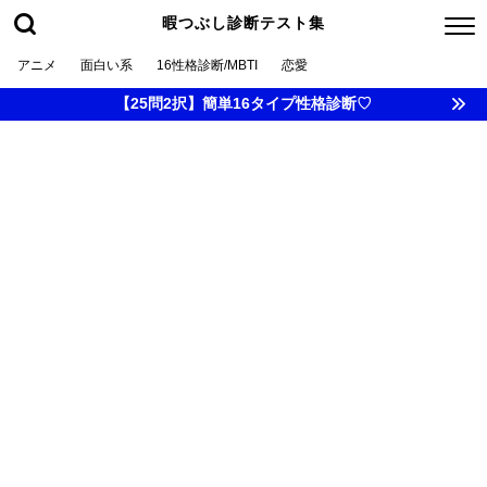
暇つぶし診断テスト集
アニメ
面白い系
16性格診断/MBTI
恋愛
【25問2択】簡単16タイプ性格診断♡