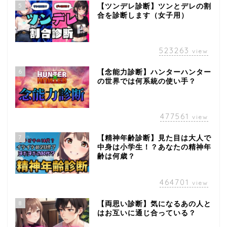
5
【ツンデレ診断】ツンとデレの割
合を診断します（女子用）
523263
view
6
【念能力診断】ハンターハンター
の世界では何系統の使い手？
477561
view
7
【精神年齢診断】見た目は大人で
中身は小学生！？あなたの精神年
齢は何歳？
464701
view
8
【両思い診断】気になるあの人と
はお互いに通じ合っている？