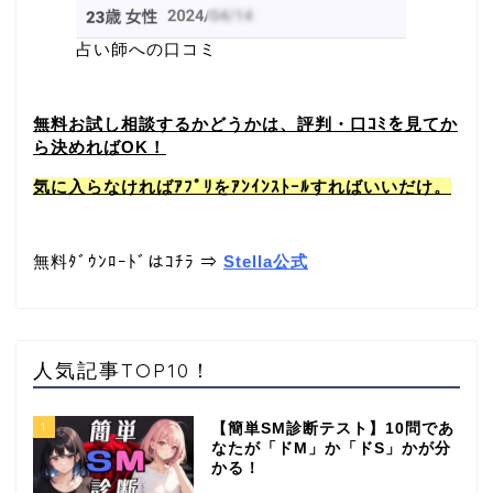
占い師への口コミ
無料お試し相談するかどうかは、評判・口ｺﾐを見てか
ら決めればOK！
気に入らなければｱﾌﾟﾘをｱﾝｲﾝｽﾄｰﾙすればいいだけ。
無料ﾀﾞｳﾝﾛｰﾄﾞはｺﾁﾗ ⇒
Stella公式
人気記事TOP10！
1
【簡単SM診断テスト】10問であ
なたが「ドM」か「ドS」かが分
かる！