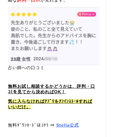
細な
評判・口ｺﾐ
が見れます。
占い師への口コミ
無料お試し相談するかどうかは、評判・口
ｺﾐを見てから決めればOK！
気に入らなければｱﾌﾟﾘをｱﾝｲﾝｽﾄｰﾙすれば
いいだけ。
無料ﾀﾞｳﾝﾛｰﾄﾞはｺﾁﾗ ⇒
Stella公式