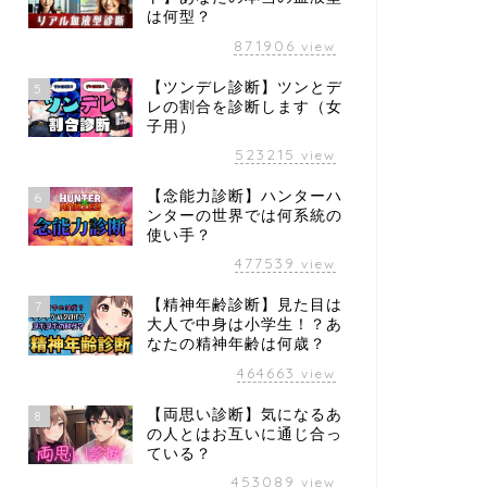
は何型？
871906
view
【ツンデレ診断】ツンとデ
5
レの割合を診断します（女
子用）
523215
view
【念能力診断】ハンターハ
6
ンターの世界では何系統の
使い手？
477539
view
【精神年齢診断】見た目は
7
大人で中身は小学生！？あ
なたの精神年齢は何歳？
464663
view
【両思い診断】気になるあ
8
の人とはお互いに通じ合っ
ている？
453089
view