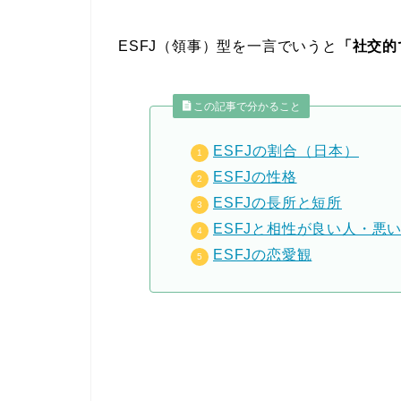
ESFJ（領事）型を一言でいうと
「社交的
この記事で分かること
ESFJの割合（日本）
ESFJの性格
ESFJの長所と短所
ESFJと相性が良い人・悪
ESFJの恋愛観