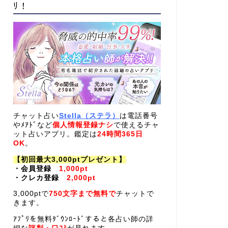
ﾘ！
チャット占い
Stella（ステラ）
は電話番号
やﾒｱﾄﾞなど
個人情報登録ナシ
で使えるチャ
ット占いアプリ。鑑定は
24時間365日
OK
。
【初回最大3,000ptプレゼント】
・会員登録
1,000pt
・クレカ登録
2,000pt
3,000ptで
750文字まで無料で
チャットで
きます。
ｱﾌﾟﾘを無料ﾀﾞｳﾝﾛｰﾄﾞすると各占い師の詳