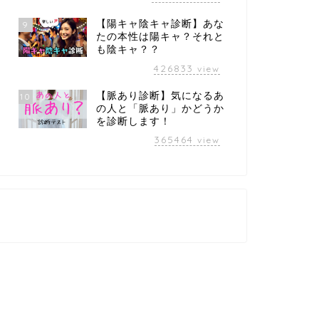
【陽キャ陰キャ診断】あな
9
たの本性は陽キャ？それと
も陰キャ？？
426833
view
【脈あり診断】気になるあ
10
の人と「脈あり」かどうか
を診断します！
365464
view