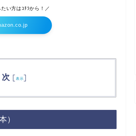
たい方はｺﾁﾗから！／
azon.co.jp
目次
[
]
表示
日本）