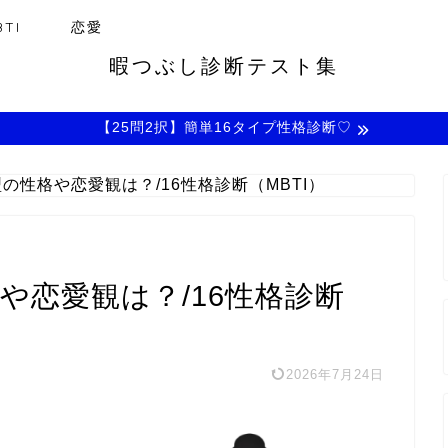
TI
恋愛
暇つぶし診断テスト集
【25問2択】簡単16タイプ性格診断♡
型の性格や恋愛観は？/16性格診断（MBTI）
格や恋愛観は？/16性格診断
2026年7月24日