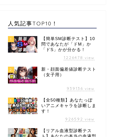
人気記事TOP10！
【簡単SM診断テスト】10
1
問であなたが「ドM」か
「ドS」かが分かる！
1226478
view
新・顔面偏差値診断テスト
2
（女子用）
939136
view
【全50種類】あなたっぽ
3
いアニメキャラを診断しま
す！
926592
view
【リアル血液型診断テス
4
ト】あなたの本当の血液型