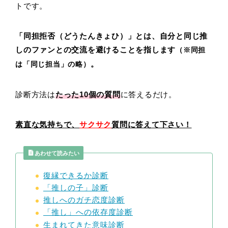
トです。
「同担拒否（どうたんきょひ）」とは、自分と同じ推
しのファンとの交流を避けることを指します
（※同担
。
は「同じ担当」の略）
診断方法は
たった10
個の質問
に答えるだけ。
素直な気持ちで、
サクサク
質問に答えて下さい！
あわせて読みたい
復縁できるか診断
「推しの子」診断
推しへのガチ恋度診断
「推し」への依存度診断
生まれてきた意味診断