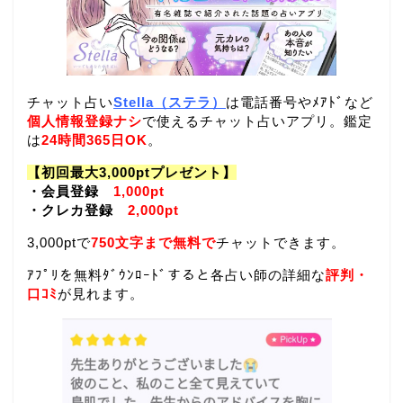
チャット占い
Stella（ステラ）
は電話番号やﾒｱﾄﾞなど
個人情報登録ナシ
で使えるチャット占いアプリ。鑑定
は
24時間365日OK
。
【初回最大3,000ptプレゼント】
・会員登録
1,000pt
・クレカ登録
2,000pt
3,000ptで
750文字まで無料で
チャットできます。
ｱﾌﾟﾘを無料ﾀﾞｳﾝﾛｰﾄﾞすると各占い師の詳細な
評判・
口ｺﾐ
が見れます。