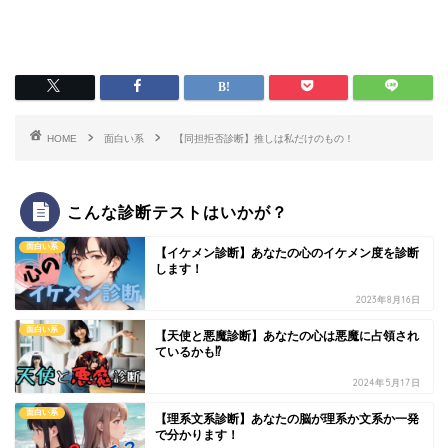
HOME
面白い系
【同担拒否診断】推しは私だけのもの！
こんな診断テストはいかが？
面白い系
【イケメン診断】あなたの心のイケメン度を診断
します！
2023年8月16日
面白い系
【天使と悪魔診断】あなたの心は悪魔に占領され
ているかも⁉
2024年5月17日
面白い系
【理系文系診断】あなたの脳が理系か文系か一発
で分かります！