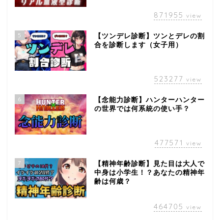
871955
view
5
【ツンデレ診断】ツンとデレの割
合を診断します（女子用）
523277
view
6
【念能力診断】ハンターハンター
の世界では何系統の使い手？
477571
view
7
【精神年齢診断】見た目は大人で
中身は小学生！？あなたの精神年
齢は何歳？
464705
view