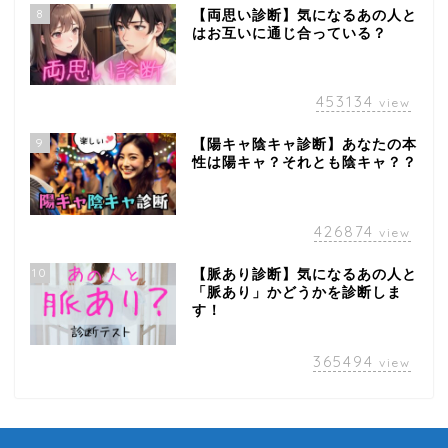
8
【両思い診断】気になるあの人と
はお互いに通じ合っている？
453134
view
9
【陽キャ陰キャ診断】あなたの本
性は陽キャ？それとも陰キャ？？
426874
view
10
【脈あり診断】気になるあの人と
「脈あり」かどうかを診断しま
す！
365494
view