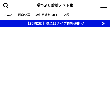
暇つぶし診断テスト集
アニメ
面白い系
16性格診断/MBTI
恋愛
【25問2択】簡単16タイプ性格診断♡