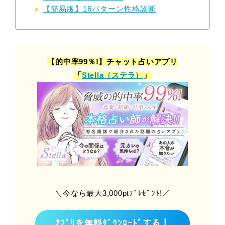
【簡易版】16パターン性格診断
【的中率99％!】チャット占いアプリ
「
Stella（ステラ）
」
＼今なら最大3,000ptﾌﾟﾚｾﾞﾝﾄ!／
ｱﾌﾟﾘを無料ﾀﾞｳﾝﾛｰﾄﾞする！