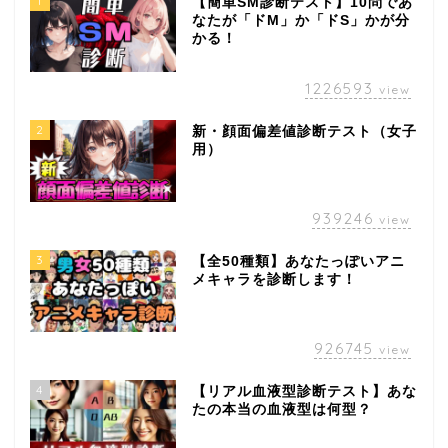
1
【簡単SM診断テスト】10問であ
なたが「ドM」か「ドS」かが分
かる！
1226593
view
2
新・顔面偏差値診断テスト（女子
用）
939246
view
3
【全50種類】あなたっぽいアニ
メキャラを診断します！
926745
view
4
【リアル血液型診断テスト】あな
たの本当の血液型は何型？