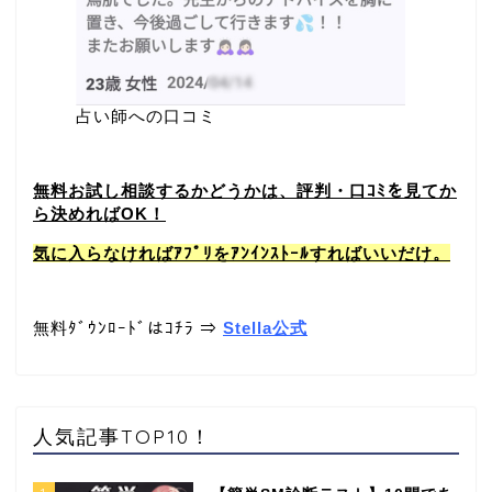
占い師への口コミ
無料お試し相談するかどうかは、評判・口ｺﾐを見てか
ら決めればOK！
気に入らなければｱﾌﾟﾘをｱﾝｲﾝｽﾄｰﾙすればいいだけ。
無料ﾀﾞｳﾝﾛｰﾄﾞはｺﾁﾗ ⇒
Stella公式
人気記事TOP10！