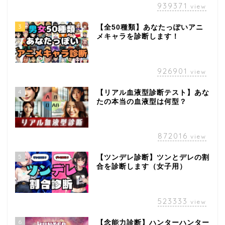
939371
view
3
【全50種類】あなたっぽいアニ
メキャラを診断します！
926901
view
4
【リアル血液型診断テスト】あな
たの本当の血液型は何型？
872016
view
5
【ツンデレ診断】ツンとデレの割
合を診断します（女子用）
523333
view
6
【念能力診断】ハンターハンター