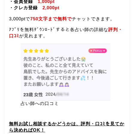
・会員登録
1,000pt
・クレカ登録
2,000pt
3,000ptで
750文字まで無料で
チャットできます。
ｱﾌﾟﾘを無料ﾀﾞｳﾝﾛｰﾄﾞすると各占い師の詳細な
評判・
口ｺﾐ
が見れます。
占い師への口コミ
無料お試し相談するかどうかは、評判・口ｺﾐを見てか
ら決めればOK！