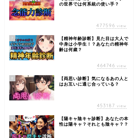
の世界では何系統の使い手？
477596
view
7
【精神年齢診断】見た目は大人で
中身は小学生！？あなたの精神年
齢は何歳？
464746
view
8
【両思い診断】気になるあの人と
はお互いに通じ合っている？
453187
view
9
【陽キャ陰キャ診断】あなたの本
性は陽キャ？それとも陰キャ？？