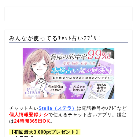
みんなが使ってるﾁｬｯﾄ占いｱﾌﾟﾘ！
チャット占い
Stella（ステラ）
は電話番号やﾒｱﾄﾞなど
個人情報登録ナシ
で使えるチャット占いアプリ。鑑定
は
24時間365日OK
。
【初回最大3,000ptプレゼント】