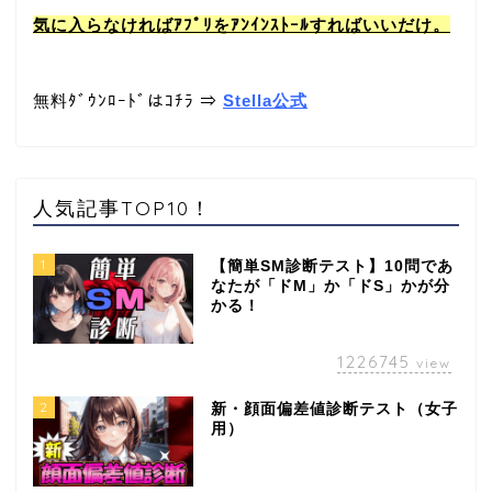
気に入らなければｱﾌﾟﾘをｱﾝｲﾝｽﾄｰﾙすればいいだけ。
無料ﾀﾞｳﾝﾛｰﾄﾞはｺﾁﾗ ⇒
Stella公式
人気記事TOP10！
1
【簡単SM診断テスト】10問であ
なたが「ドM」か「ドS」かが分
かる！
1226745
view
2
新・顔面偏差値診断テスト（女子
用）