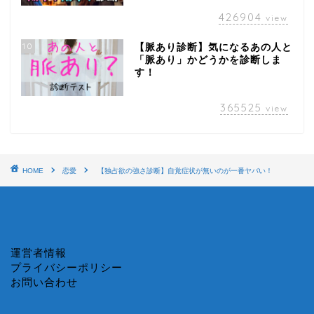
426904
view
10
【脈あり診断】気になるあの人と
「脈あり」かどうかを診断しま
す！
365525
view
HOME
恋愛
【独占欲の強さ診断】自覚症状が無いのが一番ヤバい！
運営者情報
プライバシーポリシー
お問い合わせ