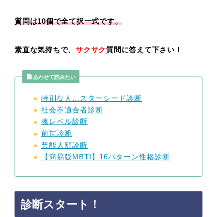
質問は10個で全て択一式です。
素直な気持ちで、
サクサク
質問に答えて下さい！
あわせて読みたい
特別な人…スターシード診断
社会不適合者診断
魂レベル診断
前世診断
芸能人顔診断
【簡易版MBTI】16パターン性格診断
診断スタート！