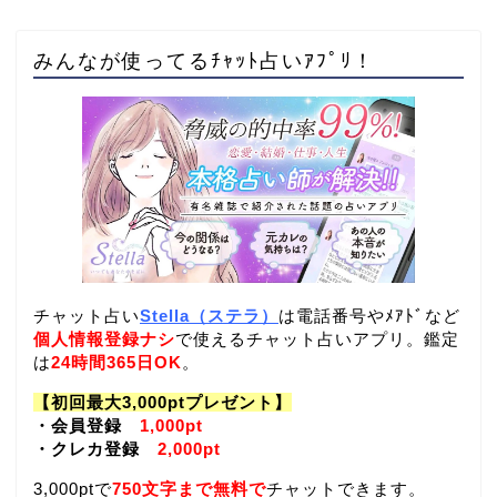
みんなが使ってるﾁｬｯﾄ占いｱﾌﾟﾘ！
チャット占い
Stella（ステラ）
は電話番号やﾒｱﾄﾞなど
個人情報登録ナシ
で使えるチャット占いアプリ。鑑定
は
24時間365日OK
。
【初回最大3,000ptプレゼント】
・会員登録
1,000pt
・クレカ登録
2,000pt
3,000ptで
750文字まで無料で
チャットできます。