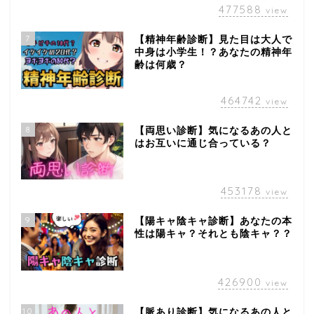
477588
view
7
【精神年齢診断】見た目は大人で
中身は小学生！？あなたの精神年
齢は何歳？
464742
view
8
【両思い診断】気になるあの人と
はお互いに通じ合っている？
453178
view
9
【陽キャ陰キャ診断】あなたの本
性は陽キャ？それとも陰キャ？？
426900
view
10
【脈あり診断】気になるあの人と