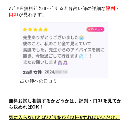
ｱﾌﾟﾘを無料ﾀﾞｳﾝﾛｰﾄﾞすると各占い師の詳細な
評判・
口ｺﾐ
が見れます。
占い師への口コミ
無料お試し相談するかどうかは、評判・口ｺﾐを見てか
ら決めればOK！
気に入らなければｱﾌﾟﾘをｱﾝｲﾝｽﾄｰﾙすればいいだけ。