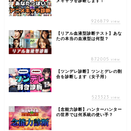
メキャラを診断します！
926879
view
4
【リアル血液型診断テスト】あな
たの本当の血液型は何型？
872005
view
5
【ツンデレ診断】ツンとデレの割
合を診断します（女子用）
523323
view
6
【念能力診断】ハンターハンター
の世界では何系統の使い手？