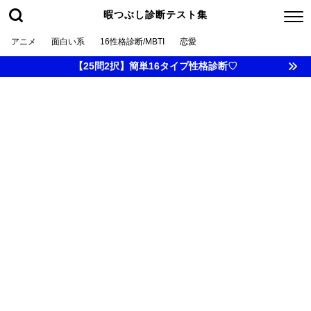
暇つぶし診断テスト集
アニメ
面白い系
16性格診断/MBTI
恋愛
【25問2択】簡単16タイプ性格診断♡