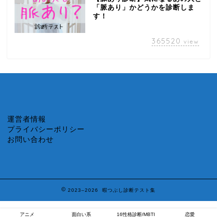
「脈あり」かどうかを診断しま
す！
365520
view
運営者情報
プライバシーポリシー
お問い合わせ
2023–2026 暇つぶし診断テスト集
アニメ
面白い系
16性格診断/MBTI
恋愛