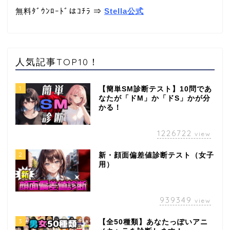
無料ﾀﾞｳﾝﾛｰﾄﾞはｺﾁﾗ ⇒
Stella公式
人気記事TOP10！
1
【簡単SM診断テスト】10問であ
なたが「ドM」か「ドS」かが分
かる！
1226722
view
2
新・顔面偏差値診断テスト（女子
用）
939349
view
3
【全50種類】あなたっぽいアニ