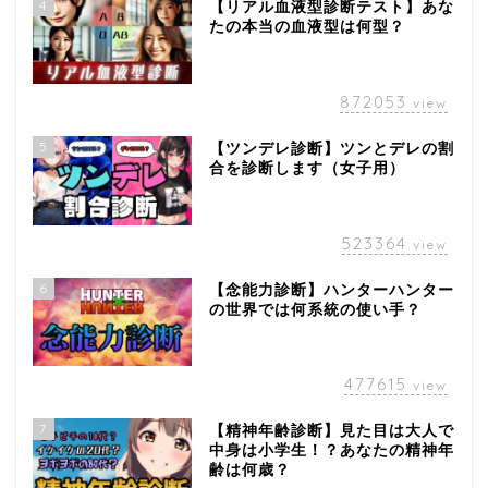
4
【リアル血液型診断テスト】あな
たの本当の血液型は何型？
872053
view
5
【ツンデレ診断】ツンとデレの割
合を診断します（女子用）
523364
view
6
【念能力診断】ハンターハンター
の世界では何系統の使い手？
477615
view
7
【精神年齢診断】見た目は大人で
中身は小学生！？あなたの精神年
齢は何歳？