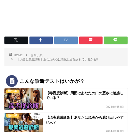
HOME
面白い系
【天使と悪魔診断】あなたの心は悪魔に占領されているかも⁉
こんな診断テストはいかが？
面白い系
【毒舌度診断】周囲はあなたの口の悪さに迷惑し
ている？
2024年9月6日
面白い系
【現実逃避診断】あなたは現実から逃げ出しやす
い人？
2024年9月8日