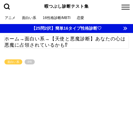
暇つぶし診断テスト集
アニメ
面白い系
16性格診断/MBTI
恋愛
【25問2択】簡単16タイプ性格診断♡
ホーム
→
面白い系
→
【天使と悪魔診断】あなたの心は
悪魔に占領されているかも⁉
面白い系
PR