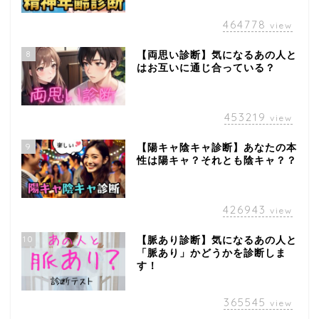
464778
view
8
【両思い診断】気になるあの人と
はお互いに通じ合っている？
453219
view
9
【陽キャ陰キャ診断】あなたの本
性は陽キャ？それとも陰キャ？？
426943
view
10
【脈あり診断】気になるあの人と
「脈あり」かどうかを診断しま
す！
365545
view