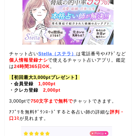
チャット占い
Stella（ステラ）
は電話番号やﾒｱﾄﾞなど
個人情報登録ナシ
で使えるチャット占いアプリ。鑑定
は
24時間365日OK
。
【初回最大3,000ptプレゼント】
・会員登録
1,000pt
・クレカ登録
2,000pt
3,000ptで
750文字まで無料で
チャットできます。
ｱﾌﾟﾘを無料ﾀﾞｳﾝﾛｰﾄﾞすると各占い師の詳細な
評判・
口ｺﾐ
が見れます。