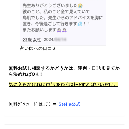
占い師への口コミ
無料お試し相談するかどうかは、評判・口ｺﾐを見てか
ら決めればOK！
気に入らなければｱﾌﾟﾘをｱﾝｲﾝｽﾄｰﾙすればいいだけ。
無料ﾀﾞｳﾝﾛｰﾄﾞはｺﾁﾗ ⇒
Stella公式