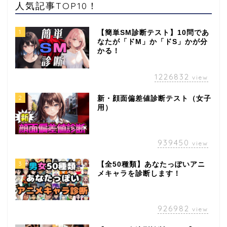
人気記事TOP10！
1
【簡単SM診断テスト】10問であ
なたが「ドM」か「ドS」かが分
かる！
1226832
view
2
新・顔面偏差値診断テスト（女子
用）
939450
view
3
【全50種類】あなたっぽいアニ
メキャラを診断します！
926982
view