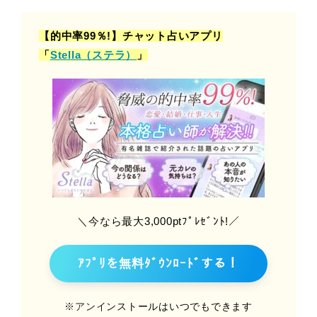
【的中率99％!】チャット占いアプリ
「
Stella（ステラ）
」
＼今なら最大3,000ptﾌﾟﾚｾﾞﾝﾄ!／
ｱﾌﾟﾘを無料ﾀﾞｳﾝﾛｰﾄﾞする！
※アンインストールはいつでもできます