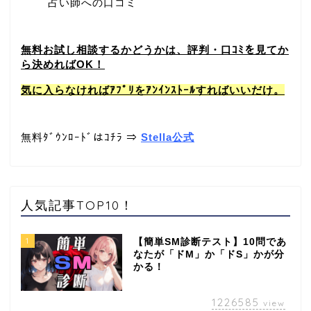
占い師への口コミ
無料お試し相談するかどうかは、評判・口ｺﾐを見てか
ら決めればOK！
気に入らなければｱﾌﾟﾘをｱﾝｲﾝｽﾄｰﾙすればいいだけ。
無料ﾀﾞｳﾝﾛｰﾄﾞはｺﾁﾗ ⇒
Stella公式
人気記事TOP10！
1
【簡単SM診断テスト】10問であ
なたが「ドM」か「ドS」かが分
かる！
1226585
view