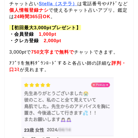
チャット占い
Stella（ステラ）
は電話番号やﾒｱﾄﾞなど
個人情報登録ナシ
で使えるチャット占いアプリ。鑑定
は
24時間365日OK
。
【初回最大3,000ptプレゼント】
・会員登録
1,000pt
・クレカ登録
2,000pt
3,000ptで
750文字まで無料で
チャットできます。
ｱﾌﾟﾘを無料ﾀﾞｳﾝﾛｰﾄﾞすると各占い師の詳細な
評判・
口ｺﾐ
が見れます。