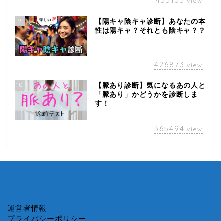
453133
view
9
【陽キャ陰キャ診断】あなたの本
性は陽キャ？それとも陰キャ？？
426873
view
10
【脈あり診断】気になるあの人と
「脈あり」かどうかを診断しま
す！
365494
view
運営者情報
プライバシーポリシー