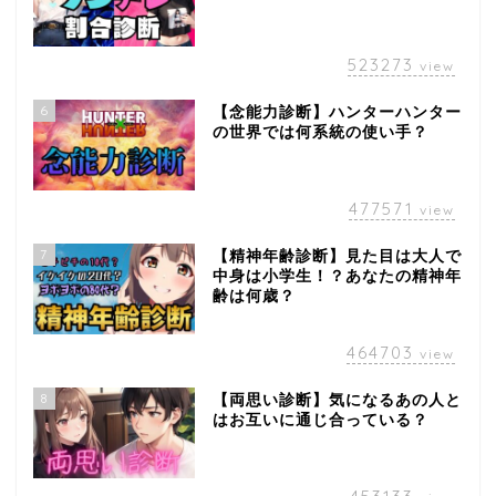
523273
view
6
【念能力診断】ハンターハンター
の世界では何系統の使い手？
477571
view
7
【精神年齢診断】見た目は大人で
中身は小学生！？あなたの精神年
齢は何歳？
464703
view
8
【両思い診断】気になるあの人と
はお互いに通じ合っている？