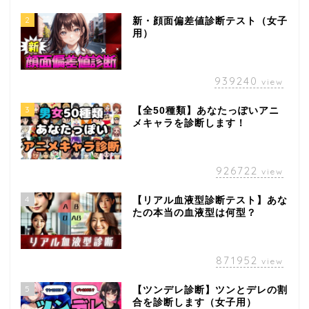
2
新・顔面偏差値診断テスト（女子
用）
939240
view
3
【全50種類】あなたっぽいアニ
メキャラを診断します！
926722
view
4
【リアル血液型診断テスト】あな
たの本当の血液型は何型？
871952
view
5
【ツンデレ診断】ツンとデレの割
合を診断します（女子用）