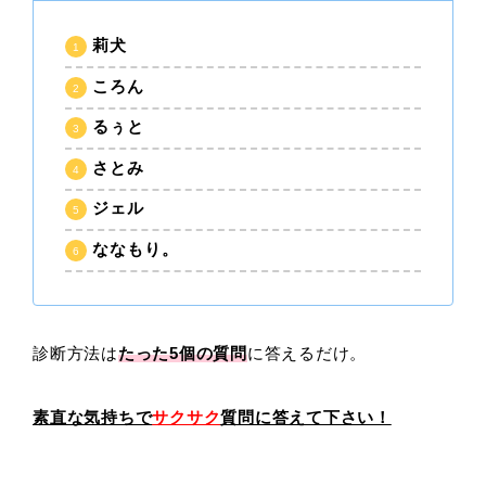
莉犬
ころん
るぅと
さとみ
ジェル
ななもり。
診断方法は
たった5
個の質問
に答えるだけ。
素直な気持ちで
サクサク
質問に答えて下さい！