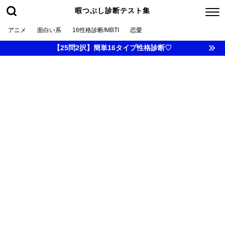
暇つぶし診断テスト集
アニメ
面白い系
16性格診断/MBTI
恋愛
【25問2択】簡単16タイプ性格診断♡