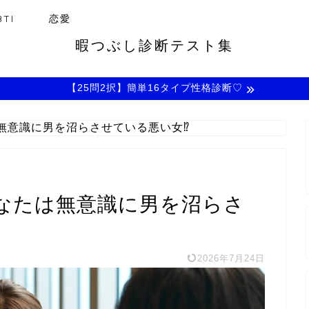
TI
恋愛
暇つぶし診断テスト集
【25問2択】簡単16タイプ性格診断♡
無意識に男を沼らさせている悪い女⁉
なたは無意識に男を沼らさ
2026年7月24日