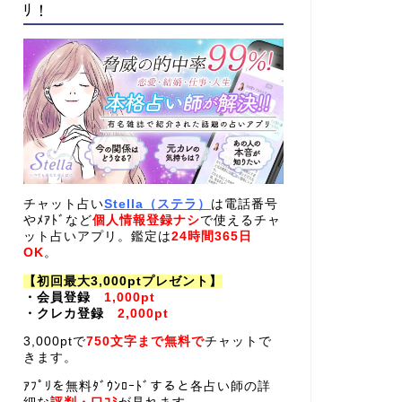
ﾘ！
チャット占い
Stella（ステラ）
は電話番号
やﾒｱﾄﾞなど
個人情報登録ナシ
で使えるチャ
ット占いアプリ。鑑定は
24時間365日
OK
。
【初回最大3,000ptプレゼント】
・会員登録
1,000pt
・クレカ登録
2,000pt
3,000ptで
750文字まで無料で
チャットで
きます。
ｱﾌﾟﾘを無料ﾀﾞｳﾝﾛｰﾄﾞすると各占い師の詳