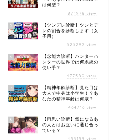
は何型？
871978
view
【ツンデレ診断】ツンとデ
5
レの割合を診断します（女
子用）
523292
view
【念能力診断】ハンターハ
6
ンターの世界では何系統の
使い手？
477580
view
【精神年齢診断】見た目は
7
大人で中身は小学生！？あ
なたの精神年齢は何歳？
464716
view
【両思い診断】気になるあ
8
の人とはお互いに通じ合っ
ている？
453159
view