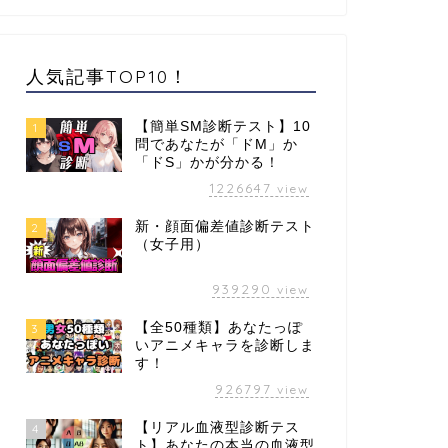
人気記事TOP10！
【簡単SM診断テスト】10
1
問であなたが「ドM」か
「ドS」かが分かる！
1226647
view
新・顔面偏差値診断テスト
2
（女子用）
939290
view
【全50種類】あなたっぽ
3
いアニメキャラを診断しま
す！
926797
view
【リアル血液型診断テス
4
ト】あなたの本当の血液型