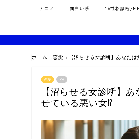
アニメ
面白い系
16性格診断/MB
ホーム
→
恋愛
→
【沼らせる女診断】あなたは
恋愛
PR
【沼らせる女診断】あ
せている悪い女⁉