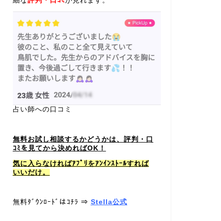
細な
評判・口ｺﾐ
が見れます。
占い師への口コミ
無料お試し相談するかどうかは、評判・口
ｺﾐを見てから決めればOK！
気に入らなければｱﾌﾟﾘをｱﾝｲﾝｽﾄｰﾙすれば
いいだけ。
無料ﾀﾞｳﾝﾛｰﾄﾞはｺﾁﾗ ⇒
Stella公式