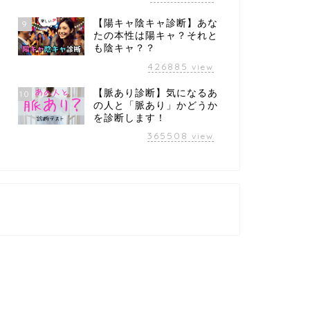
【陽キャ陰キャ診断】あな
9
たの本性は陽キャ？それと
も陰キャ？？
426885
view
【脈あり診断】気になるあ
10
の人と「脈あり」かどうか
を診断します！
365508
view