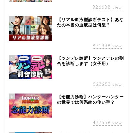
926688
view
4
【リアル血液型診断テスト】あな
たの本当の血液型は何型？
871938
view
5
【ツンデレ診断】ツンとデレの割
合を診断します（女子用）
523253
view
6
【念能力診断】ハンターハンター
の世界では何系統の使い手？
477558
view