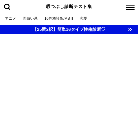
暇つぶし診断テスト集
アニメ
面白い系
16性格診断/MBTI
恋愛
【25問2択】簡単16タイプ性格診断♡