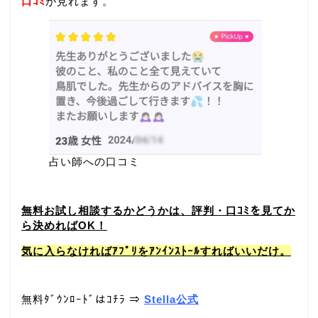
口ｺﾐ
が見れます。
占い師への口コミ
無料お試し相談するかどうかは、評判・口ｺﾐを見てか
ら決めればOK！
気に入らなければｱﾌﾟﾘをｱﾝｲﾝｽﾄｰﾙすればいいだけ。
無料ﾀﾞｳﾝﾛｰﾄﾞはｺﾁﾗ ⇒
Stella公式