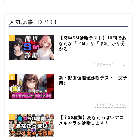
人気記事TOP10！
1
【簡単SM診断テスト】10問であ
なたが「ドM」か「ドS」かが分
かる！
1226551
view
2
新・顔面偏差値診断テスト（女子
用）
939207
view
3
【全50種類】あなたっぽいアニ
メキャラを診断します！