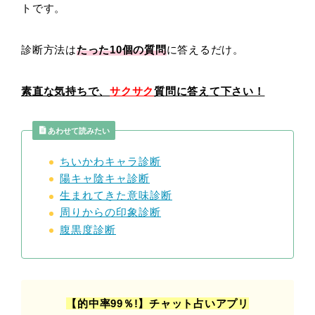
トです。
診断方法は
たった10
個の質問
に答えるだけ。
素直な気持ちで、
サクサク
質問に答えて下さい！
あわせて読みたい
ちいかわキャラ診断
陽キャ陰キャ診断
生まれてきた意味診断
周りからの印象診断
腹黒度診断
【的中率99％!】チャット占いアプリ