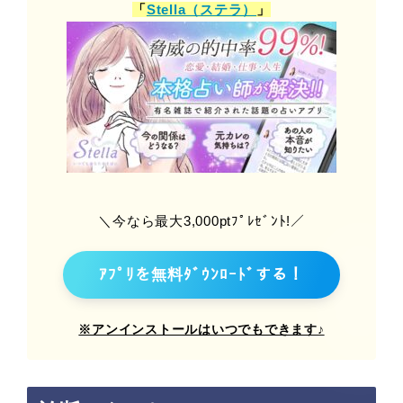
「
Stella（ステラ）
」
＼今なら最大3,000ptﾌﾟﾚｾﾞﾝﾄ!／
ｱﾌﾟﾘを無料ﾀﾞｳﾝﾛｰﾄﾞする！
※アンインストールはいつでもできます♪