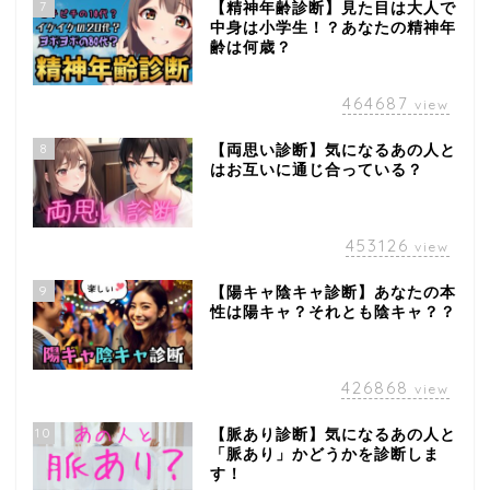
7
【精神年齢診断】見た目は大人で
中身は小学生！？あなたの精神年
齢は何歳？
464687
view
8
【両思い診断】気になるあの人と
はお互いに通じ合っている？
453126
view
9
【陽キャ陰キャ診断】あなたの本
性は陽キャ？それとも陰キャ？？
426868
view
10
【脈あり診断】気になるあの人と
「脈あり」かどうかを診断しま
す！