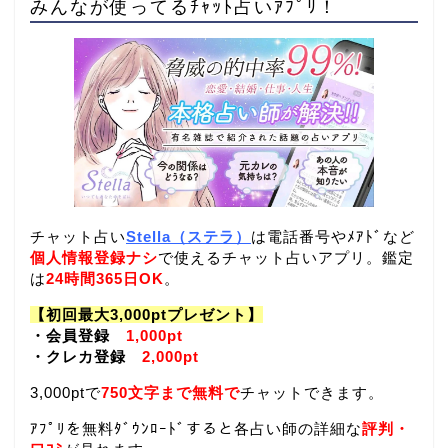
みんなが使ってるﾁｬｯﾄ占いｱﾌﾟﾘ！
チャット占い
Stella（ステラ）
は電話番号やﾒｱﾄﾞなど
個人情報登録ナシ
で使えるチャット占いアプリ。鑑定
は
24時間365日OK
。
【初回最大3,000ptプレゼント】
・会員登録
1,000pt
・クレカ登録
2,000pt
3,000ptで
750文字まで無料で
チャットできます。
ｱﾌﾟﾘを無料ﾀﾞｳﾝﾛｰﾄﾞすると各占い師の詳細な
評判・