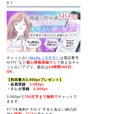
ﾘ！
チャット占い
Stella（ステラ）
は電話番号
やﾒｱﾄﾞなど
個人情報登録ナシ
で使えるチャ
ット占いアプリ。鑑定は
24時間365日
OK
。
【初回最大3,000ptプレゼント】
・会員登録
1,000pt
・クレカ登録
2,000pt
3,000ptで
750文字まで無料で
チャットで
きます。
ｱﾌﾟﾘを無料ﾀﾞｳﾝﾛｰﾄﾞすると各占い師の詳