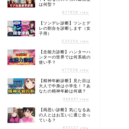
は何型？
871938
view
【ツンデレ診断】ツンとデ
5
レの割合を診断します（女
子用）
523256
view
【念能力診断】ハンターハ
6
ンターの世界では何系統の
使い手？
477558
view
【精神年齢診断】見た目は
7
大人で中身は小学生！？あ
なたの精神年齢は何歳？
464691
view
【両思い診断】気になるあ
8
の人とはお互いに通じ合っ
ている？
453127
view