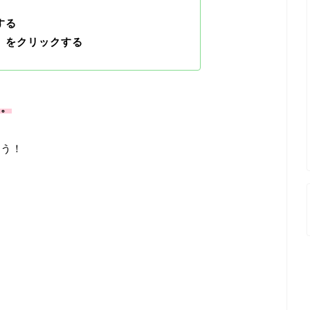
する
」
をクリックする
ん。
ょう！