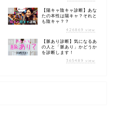
【陽キャ陰キャ診断】あな
9
たの本性は陽キャ？それと
も陰キャ？？
426869
view
【脈あり診断】気になるあ
10
の人と「脈あり」かどうか
を診断します！
365489
view