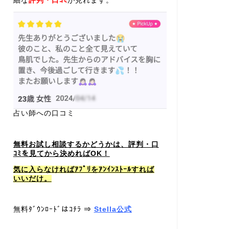
細な
評判・口ｺﾐ
が見れます。
占い師への口コミ
無料お試し相談するかどうかは、評判・口
ｺﾐを見てから決めればOK！
気に入らなければｱﾌﾟﾘをｱﾝｲﾝｽﾄｰﾙすれば
いいだけ。
無料ﾀﾞｳﾝﾛｰﾄﾞはｺﾁﾗ ⇒
Stella公式