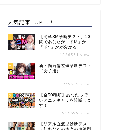
人気記事TOP10！
【簡単SM診断テスト】10
1
問であなたが「ドM」か
「ドS」かが分かる！
1226554
view
新・顔面偏差値診断テスト
2
（女子用）
939215
view
【全50種類】あなたっぽ
3
いアニメキャラを診断しま
す！
926699
view
【リアル血液型診断テス
4
ト】あなたの本当の血液型