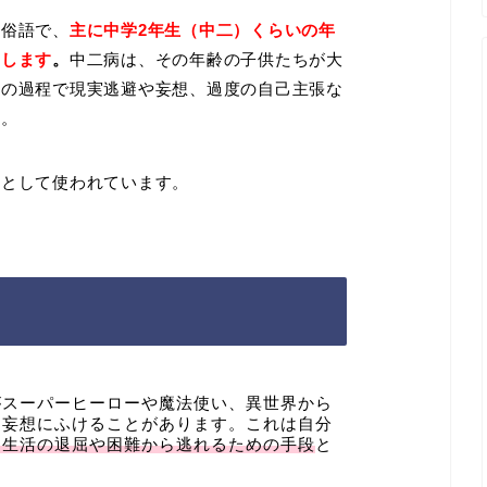
る俗語で、
主に中学2年生（中二）くらいの年
指します
。
中二病は、その年齢の子供たちが大
その過程で現実逃避や妄想、過度の自己主張な
す。
味として使われています。
がスーパーヒーローや魔法使い、異世界から
な妄想にふけることがあります。これは自分
常生活の退屈や困難から逃れるための手段
と