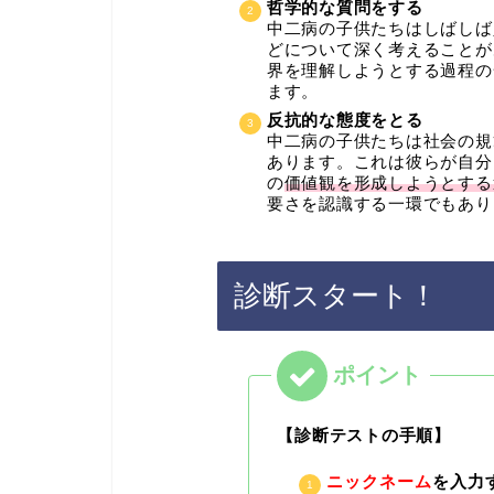
哲学的な質問をする
中二病の子供たちはしばしば
どについて深く考えることが
界を理解しようとする過程の
ます。
反抗的な態度をとる
中二病の子供たちは社会の規
あります。これは彼らが自分
の
価値観を形成しようとする
要さを認識する一環でもあり
診断スタート！
【診断テストの手順】
ニックネーム
を入力