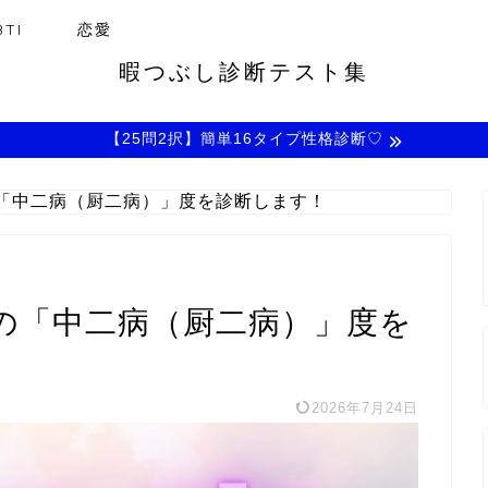
TI
恋愛
暇つぶし診断テスト集
【25問2択】簡単16タイプ性格診断♡
「中二病（厨二病）」度を診断します！
の「中二病（厨二病）」度を
2026年7月24日