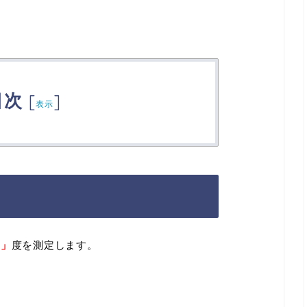
目次
[
]
表示
病」
度を測定します。