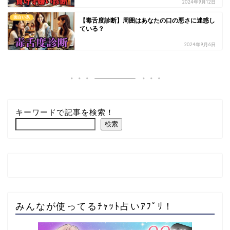
2024年9月12日
面白い系
【毒舌度診断】周囲はあなたの口の悪さに迷惑し
ている？
2024年9月6日
キーワードで記事を検索！
検索
みんなが使ってるﾁｬｯﾄ占いｱﾌﾟﾘ！