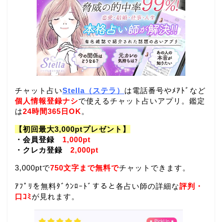
チャット占い
Stella（ステラ）
は電話番号やﾒｱﾄﾞなど
個人情報登録ナシ
で使えるチャット占いアプリ。鑑定
は
24時間365日OK
。
【初回最大3,000ptプレゼント】
・会員登録
1,000pt
・クレカ登録
2,000pt
3,000ptで
750文字まで無料で
チャットできます。
ｱﾌﾟﾘを無料ﾀﾞｳﾝﾛｰﾄﾞすると各占い師の詳細な
評判・
口ｺﾐ
が見れます。