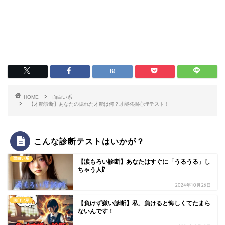
HOME
面白い系
【才能診断】あなたの隠れた才能は何？才能発掘心理テスト！
こんな診断テストはいかが？
面白い系
【涙もろい診断】あなたはすぐに「うるうる」し
ちゃう人⁉
2024年10月26日
面白い系
【負けず嫌い診断】私、負けると悔しくてたまら
ないんです！