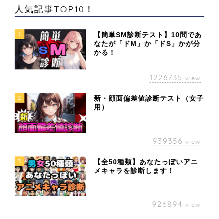
人気記事TOP10！
1
【簡単SM診断テスト】10問であ
なたが「ドM」か「ドS」かが分
かる！
1226735
view
2
新・顔面偏差値診断テスト（女子
用）
939356
view
3
【全50種類】あなたっぽいアニ
メキャラを診断します！
926894
view