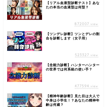
4
【リアル血液型診断テスト】あな
たの本当の血液型は何型？
872007
view
5
【ツンデレ診断】ツンとデレの割
合を診断します（女子用）
523327
view
6
【念能力診断】ハンターハンター
の世界では何系統の使い手？
477594
view
7
【精神年齢診断】見た目は大人で
中身は小学生！？あなたの精神年
齢は何歳？