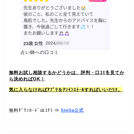
占い師への口コミ
無料お試し相談するかどうかは、評判・口ｺﾐを見てか
ら決めればOK！
気に入らなければｱﾌﾟﾘをｱﾝｲﾝｽﾄｰﾙすればいいだけ。
無料ﾀﾞｳﾝﾛｰﾄﾞはｺﾁﾗ ⇒
Stella公式