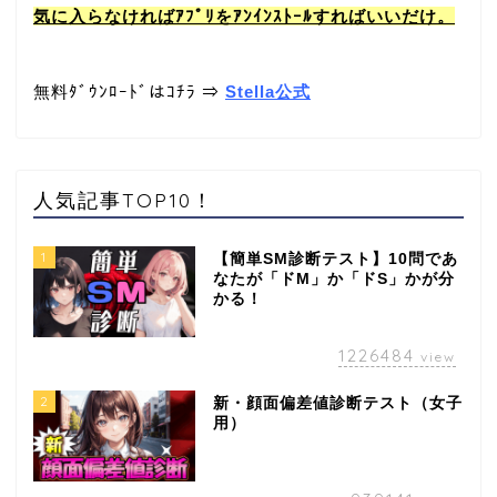
気に入らなければｱﾌﾟﾘをｱﾝｲﾝｽﾄｰﾙすればいいだけ。
無料ﾀﾞｳﾝﾛｰﾄﾞはｺﾁﾗ ⇒
Stella公式
人気記事TOP10！
1
【簡単SM診断テスト】10問であ
なたが「ドM」か「ドS」かが分
かる！
1226484
view
2
新・顔面偏差値診断テスト（女子
用）