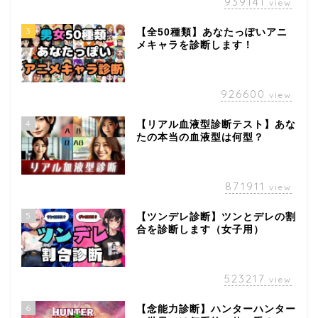
939141
view
3
【全50種類】あなたっぽいアニ
メキャラを診断します！
926600
view
4
【リアル血液型診断テスト】あな
たの本当の血液型は何型？
871911
view
5
【ツンデレ診断】ツンとデレの割
合を診断します（女子用）
523217
view
6
【念能力診断】ハンターハンター