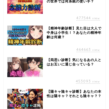
の世界では何系統の使い手？
477544
view
7
【精神年齢診断】見た目は大人で
中身は小学生！？あなたの精神年
齢は何歳？
464663
view
8
【両思い診断】気になるあの人と
はお互いに通じ合っている？
453093
view
9
【陽キャ陰キャ診断】あなたの本
性は陽キャ？それとも陰キャ？？