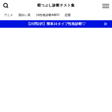
暇つぶし診断テスト集
アニメ
面白い系
16性格診断/MBTI
恋愛
【25問2択】簡単16タイプ性格診断♡