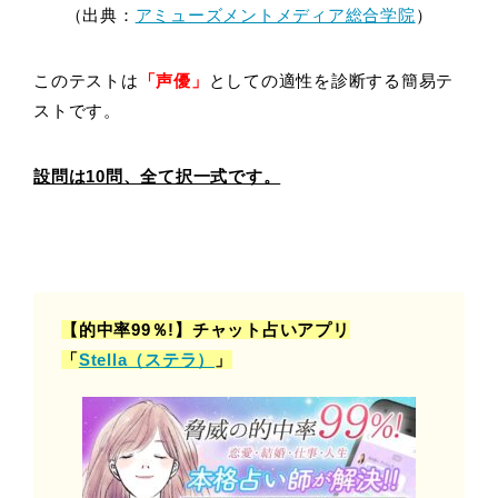
（出典：
アミューズメントメディア総合学院
）
このテストは
「声優」
としての適性を診断する簡易テ
ストです。
設問は10問、全て択一式です。
【的中率99％!】チャット占いアプリ
「
Stella（ステラ）
」