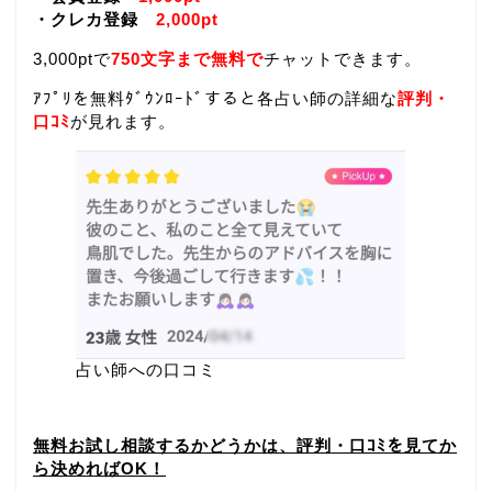
・クレカ登録
2,000pt
3,000ptで
750文字まで無料で
チャットできます。
ｱﾌﾟﾘを無料ﾀﾞｳﾝﾛｰﾄﾞすると各占い師の詳細な
評判・
口ｺﾐ
が見れます。
占い師への口コミ
無料お試し相談するかどうかは、評判・口ｺﾐを見てか
ら決めればOK！