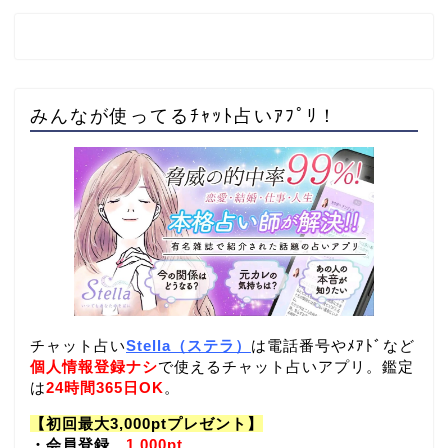
みんなが使ってるﾁｬｯﾄ占いｱﾌﾟﾘ！
チャット占い
Stella（ステラ）
は電話番号やﾒｱﾄﾞなど
個人情報登録ナシ
で使えるチャット占いアプリ。鑑定
は
24時間365日OK
。
【初回最大3,000ptプレゼント】
・会員登録
1,000pt