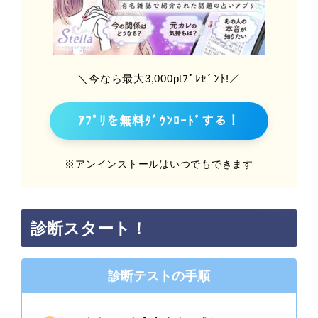
＼今なら最大3,000ptﾌﾟﾚｾﾞﾝﾄ!／
ｱﾌﾟﾘを無料ﾀﾞｳﾝﾛｰﾄﾞする！
※アンインストールはいつでもできます
診断スタート！
診断テストの手順