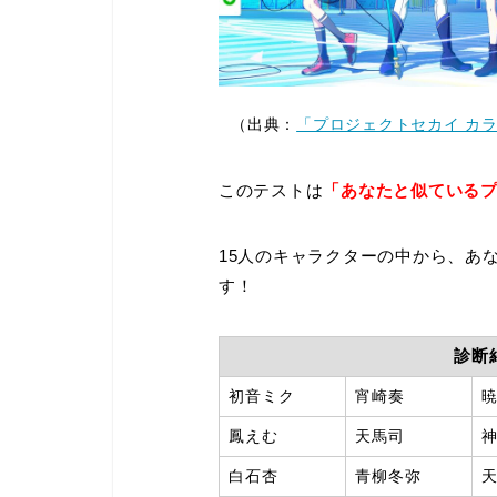
（出典：
「プロジェクトセカイ カラフ
このテストは
「あなたと似ている
15人のキャラクターの中から、あ
す！
診断
初音ミク
宵崎奏
鳳えむ
天馬司
白石杏
青柳冬弥