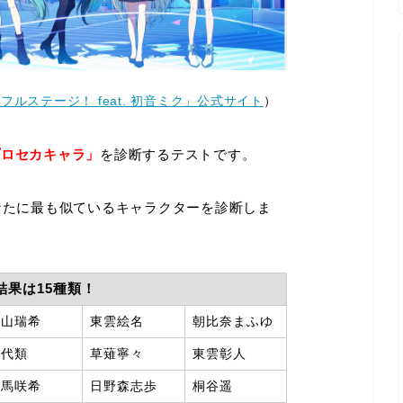
ルステージ！ feat. 初音ミク」公式サイト
）
プロセカキャラ
」
を診断するテストです。
なたに最も似ているキャラクターを診断しま
結果は15種類！
暁山瑞希
東雲絵名
朝比奈まふゆ
神代類
草薙寧々
東雲彰人
天馬咲希
日野森志歩
桐谷遥