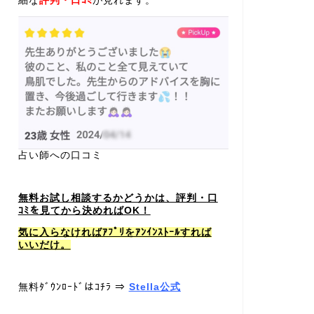
細な
評判・口ｺﾐ
が見れます。
占い師への口コミ
無料お試し相談するかどうかは、評判・口
ｺﾐを見てから決めればOK！
気に入らなければｱﾌﾟﾘをｱﾝｲﾝｽﾄｰﾙすれば
いいだけ。
無料ﾀﾞｳﾝﾛｰﾄﾞはｺﾁﾗ ⇒
Stella公式