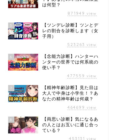
は何型？
871949
view
【ツンデレ診断】ツンとデ
5
レの割合を診断します（女
子用）
523263
view
【念能力診断】ハンターハ
6
ンターの世界では何系統の
使い手？
477559
view
【精神年齢診断】見た目は
7
大人で中身は小学生！？あ
なたの精神年齢は何歳？
464699
view
【両思い診断】気になるあ
8
の人とはお互いに通じ合っ
ている？
453131
view