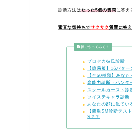
診断方法は
たった5
個の質問
に答え
素直な気持ちで
サクサク
質問に答
後でやってみて！
プロセカ彼氏診断
【簡易版】16パター
【全50種類】あな
念能力診断（ハンタ
スクールカースト診
ツイステキャラ診断
あなたの顔に似てい
【簡単SM診断テス
S？？