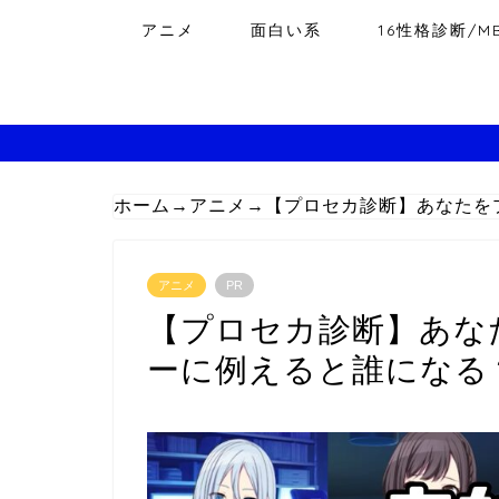
アニメ
面白い系
16性格診断/MB
ホーム
→
アニメ
→
【プロセカ診断】あなたを
アニメ
PR
【プロセカ診断】あな
ーに例えると誰になる