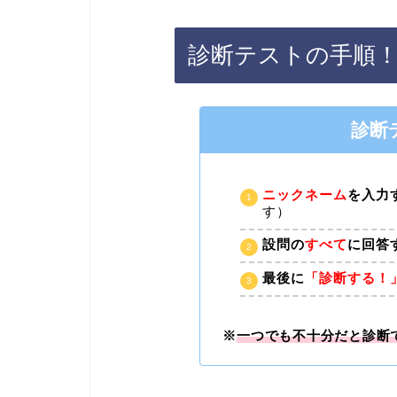
診断テストの手順
診断
ニックネーム
を入力
す）
設問の
すべて
に回答
最後に
「診断する！
※
一つでも不十分だと診断