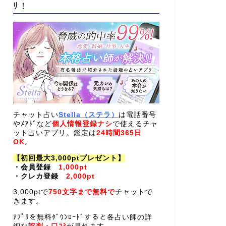
ﾘ！
チャット占い
Stella（ステラ）
は電話番号
やﾒｱﾄﾞなど
個人情報登録ナシ
で使えるチャ
ット占いアプリ。鑑定は
24時間365日
OK
。
【初回最大3,000ptプレゼント】
・会員登録
1,000pt
・クレカ登録
2,000pt
3,000ptで
750文字まで無料で
チャットで
きます。
ｱﾌﾟﾘを無料ﾀﾞｳﾝﾛｰﾄﾞすると各占い師の詳