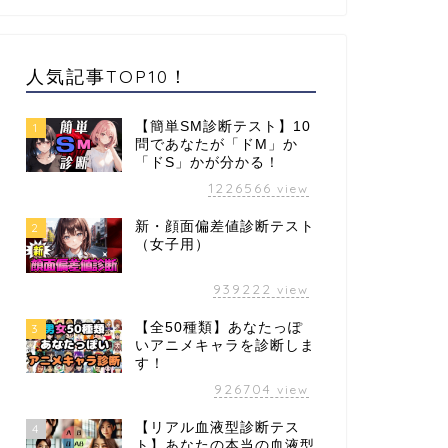
人気記事TOP10！
【簡単SM診断テスト】10
1
問であなたが「ドM」か
「ドS」かが分かる！
1226566
view
新・顔面偏差値診断テスト
2
（女子用）
939222
view
【全50種類】あなたっぽ
3
いアニメキャラを診断しま
す！
926704
view
【リアル血液型診断テス
4
ト】あなたの本当の血液型