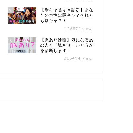
【陽キャ陰キャ診断】あな
9
たの本性は陽キャ？それと
も陰キャ？？
426871
view
【脈あり診断】気になるあ
10
の人と「脈あり」かどうか
を診断します！
365494
view