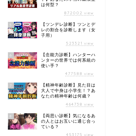
は何型？
872002
view
【ツンデレ診断】ツンとデ
5
レの割合を診断します（女
子用）
523321
view
【念能力診断】ハンターハ
6
ンターの世界では何系統の
使い手？
477588
view
【精神年齢診断】見た目は
7
大人で中身は小学生！？あ
なたの精神年齢は何歳？
464738
view
【両思い診断】気になるあ
8
の人とはお互いに通じ合っ
ている？
453175
view