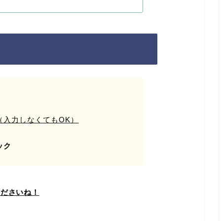
！
（入力しなくてもOK）
ック
くださいね！