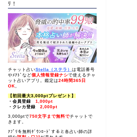
ﾘ！
チャット占い
Stella（ステラ）
は電話番号
やﾒｱﾄﾞなど
個人情報登録ナシ
で使えるチャ
ット占いアプリ。鑑定は
24時間365日
OK
。
【初回最大3,000ptプレゼント】
・会員登録
1,000pt
・クレカ登録
2,000pt
3,000ptで
750文字まで無料で
チャットで
きます。
ｱﾌﾟﾘを無料ﾀﾞｳﾝﾛｰﾄﾞすると各占い師の詳