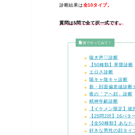
診断結果は
全
10タイプ。
質問は5問で全て択一式です。
後でやってみて！
喘ぎ声♡診断
【50種類】界隈診断
エロさ診断
陽キャ陰キャ診断
新・顔面偏差値診断
夜の「アヘ顔」診断
精神年齢診断
【イケメン限定】彼
【25問2択】16パ
【全50種類】あな
好きな男性の顔タイ