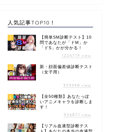
人気記事TOP10！
【簡単SM診断テスト】10
1
問であなたが「ドM」か
「ドS」かが分かる！
1226719
view
新・顔面偏差値診断テスト
2
（女子用）
939348
view
【全50種類】あなたっぽ
3
いアニメキャラを診断しま
す！
926871
view
【リアル血液型診断テス
4
ト】あなたの本当の血液型