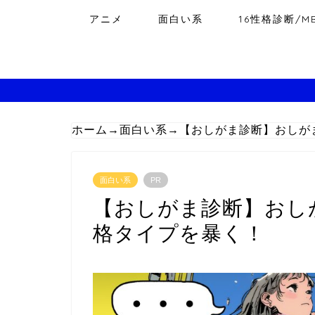
アニメ
面白い系
16性格診断/MB
ホーム
→
面白い系
→
【おしがま診断】おしが
面白い系
PR
【おしがま診断】おし
格タイプを暴く！