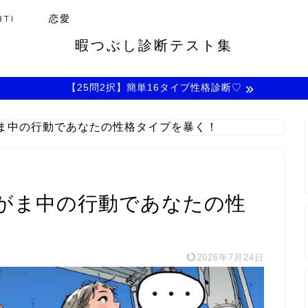
TI
恋愛
暇つぶし診断テスト集
【25問2択】簡単16タイプ性格診断♡
ま中の行動であなたの性格タイプを暴く！
がま中の行動であなたの性
2026年7月24日