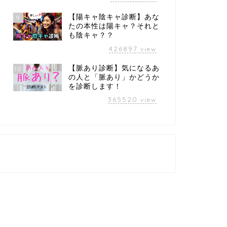
【陽キャ陰キャ診断】あな
9
たの本性は陽キャ？それと
も陰キャ？？
426897
view
【脈あり診断】気になるあ
10
の人と「脈あり」かどうか
を診断します！
365520
view