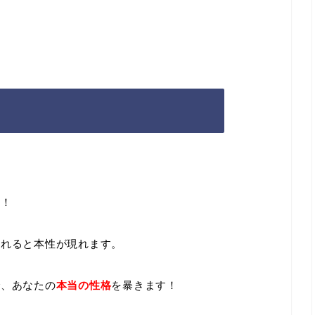
態！
まれると本性が現れます。
で、あなたの
本当の性格
を暴きます！