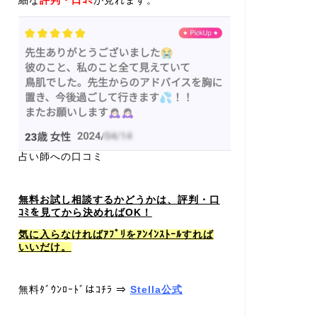
細な
評判・口ｺﾐ
が見れます。
占い師への口コミ
無料お試し相談するかどうかは、評判・口
ｺﾐを見てから決めればOK！
気に入らなければｱﾌﾟﾘをｱﾝｲﾝｽﾄｰﾙすれば
いいだけ。
無料ﾀﾞｳﾝﾛｰﾄﾞはｺﾁﾗ ⇒
Stella公式