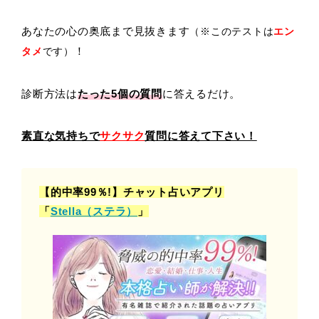
あなたの心の奥底まで見抜きます
（※このテストは
エン
！
タメ
です）
診断方法は
たった5
個の質問
に答えるだけ。
素直な気持ちで
サクサク
質問に答えて下さい！
【的中率99％!】チャット占いアプリ
「
Stella（ステラ）
」