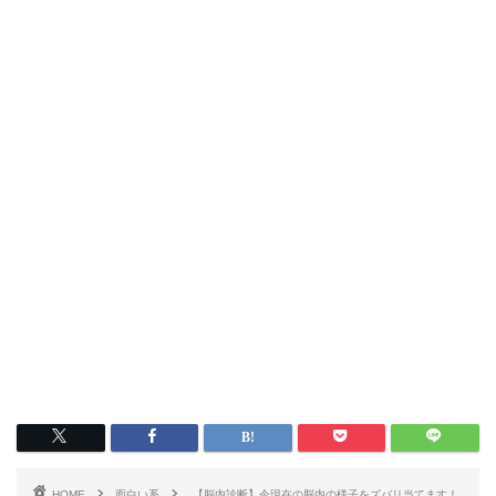
HOME
面白い系
【脳内診断】今現在の脳内の様子をズバリ当てます！