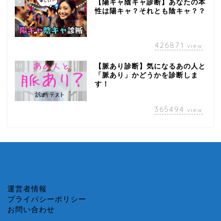
9
【陽キャ陰キャ診断】あなたの本
性は陽キャ？それとも陰キャ？？
426871
view
10
【脈あり診断】気になるあの人と
「脈あり」かどうかを診断しま
す！
365494
view
運営者情報
プライバシーポリシー
お問い合わせ