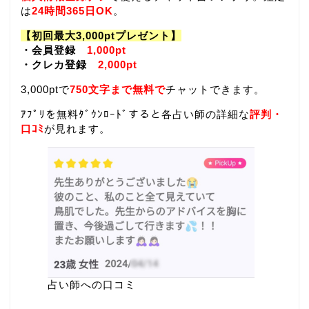
は
24時間365日OK
。
【初回最大3,000ptプレゼント】
・会員登録
1,000pt
・クレカ登録
2,000pt
3,000ptで
750文字まで無料で
チャットできます。
ｱﾌﾟﾘを無料ﾀﾞｳﾝﾛｰﾄﾞすると各占い師の詳細な
評判・
口ｺﾐ
が見れます。
占い師への口コミ