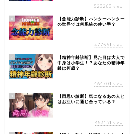
523263
view
6
【念能力診断】ハンターハンター
の世界では何系統の使い手？
477561
view
7
【精神年齢診断】見た目は大人で
中身は小学生！？あなたの精神年
齢は何歳？
464701
view
8
【両思い診断】気になるあの人と
はお互いに通じ合っている？
453131
view