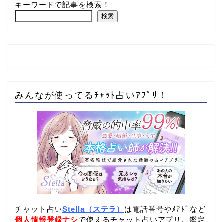
キーワードで記事を検索！
検索
みんなが使ってるﾁｬｯﾄ占いｱﾌﾟﾘ！
チャット占い
Stella（ステラ）
は電話番号やﾒｱﾄﾞなど
個人情報登録ナシ
で使えるチャット占いアプリ。鑑定