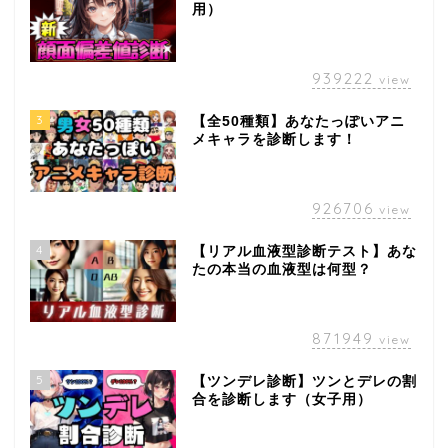
用）
939222
view
3
【全50種類】あなたっぽいアニ
メキャラを診断します！
926706
view
4
【リアル血液型診断テスト】あな
たの本当の血液型は何型？
871949
view
5
【ツンデレ診断】ツンとデレの割
合を診断します（女子用）