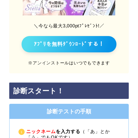
＼今なら最大3,000ptﾌﾟﾚｾﾞﾝﾄ!／
ｱﾌﾟﾘを無料ﾀﾞｳﾝﾛｰﾄﾞする！
※アンインストールはいつでもできます
診断スタート！
診断テストの手順
ニックネーム
を入力する
（「あ」とか
「う」でもOKです）