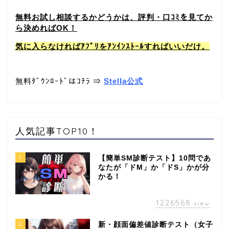
無料お試し相談するかどうかは、評判・口ｺﾐを見てか
ら決めればOK！
気に入らなければｱﾌﾟﾘをｱﾝｲﾝｽﾄｰﾙすればいいだけ。
無料ﾀﾞｳﾝﾛｰﾄﾞはｺﾁﾗ ⇒
Stella公式
人気記事TOP10！
1
【簡単SM診断テスト】10問であ
なたが「ドM」か「ドS」かが分
かる！
1226568
view
2
新・顔面偏差値診断テスト（女子