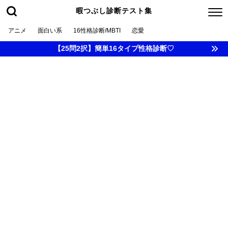
暇つぶし診断テスト集
アニメ
面白い系
16性格診断/MBTI
恋愛
【25問2択】簡単16タイプ性格診断♡