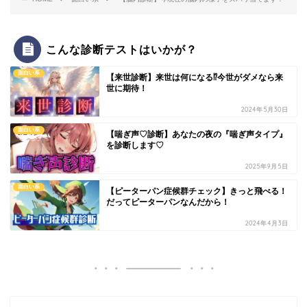
こんな診断テストはいかが？
面白い系
【来世診断】来世は何になる⁉今世がダメなら来
世に期待！
2024年5月30日
面白い系
【喘ぎ声♡診断】あなたの夜の『喘ぎ声タイプ』
を診断します♡
2025年9月5日
面白い系
【ピーターパン症候群チェック】きっと飛べる！
だってピーターパンなんだから！
2024年4月3日