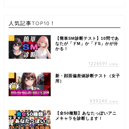
人気記事TOP10！
1
【簡単SM診断テスト】10問であ
なたが「ドM」か「ドS」かが分
かる！
1226591
view
2
新・顔面偏差値診断テスト（女子
用）
939240
view
3
【全50種類】あなたっぽいアニ
メキャラを診断します！