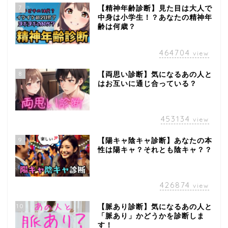
7
【精神年齢診断】見た目は大人で
中身は小学生！？あなたの精神年
齢は何歳？
464704
view
8
【両思い診断】気になるあの人と
はお互いに通じ合っている？
453134
view
9
【陽キャ陰キャ診断】あなたの本
性は陽キャ？それとも陰キャ？？
426874
view
10
【脈あり診断】気になるあの人と
「脈あり」かどうかを診断しま
す！