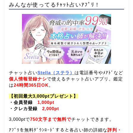
みんなが使ってるﾁｬｯﾄ占いｱﾌﾟﾘ！
チャット占い
Stella（ステラ）
は電話番号やﾒｱﾄﾞなど
個人情報登録ナシ
で使えるチャット占いアプリ。鑑定
は
24時間365日OK
。
【初回最大3,000ptプレゼント】
・会員登録
1,000pt
・クレカ登録
2,000pt
3,000ptで
750文字まで無料で
チャットできます。
ｱﾌﾟﾘを無料ﾀﾞｳﾝﾛｰﾄﾞすると各占い師の詳細な
評判・