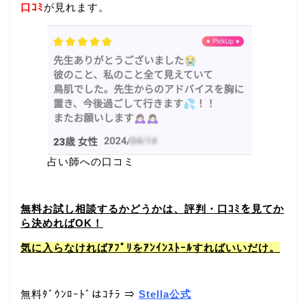
口ｺﾐ
が見れます。
占い師への口コミ
無料お試し相談するかどうかは、評判・口ｺﾐを見てか
ら決めればOK！
気に入らなければｱﾌﾟﾘをｱﾝｲﾝｽﾄｰﾙすればいいだけ。
無料ﾀﾞｳﾝﾛｰﾄﾞはｺﾁﾗ ⇒
Stella公式