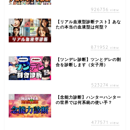
926736
view
4
【リアル血液型診断テスト】あな
たの本当の血液型は何型？
871952
view
5
【ツンデレ診断】ツンとデレの割
合を診断します（女子用）
523274
view
6
【念能力診断】ハンターハンター
の世界では何系統の使い手？
477571
view