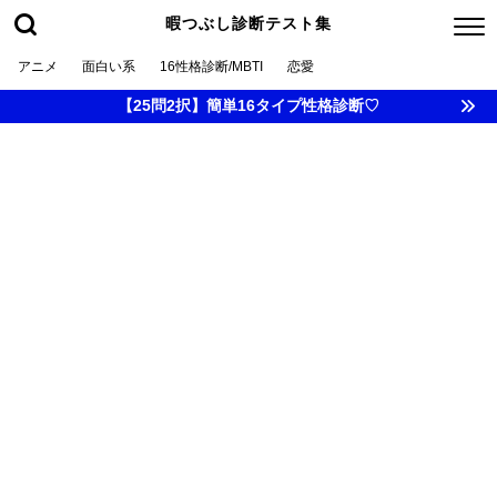
暇つぶし診断テスト集
アニメ
面白い系
16性格診断/MBTI
恋愛
【25問2択】簡単16タイプ性格診断♡