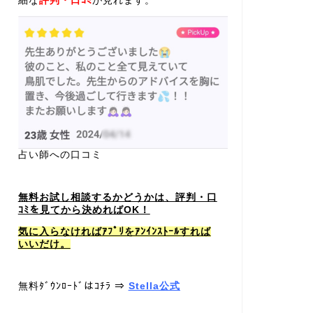
細な
評判・口ｺﾐ
が見れます。
占い師への口コミ
無料お試し相談するかどうかは、評判・口
ｺﾐを見てから決めればOK！
気に入らなければｱﾌﾟﾘをｱﾝｲﾝｽﾄｰﾙすれば
いいだけ。
無料ﾀﾞｳﾝﾛｰﾄﾞはｺﾁﾗ ⇒
Stella公式