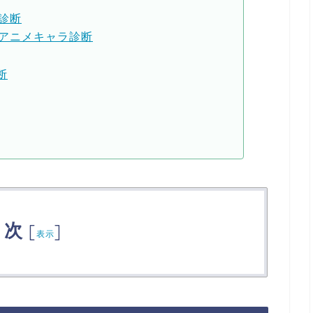
診断
いアニメキャラ診断
断
目次
[
]
表示