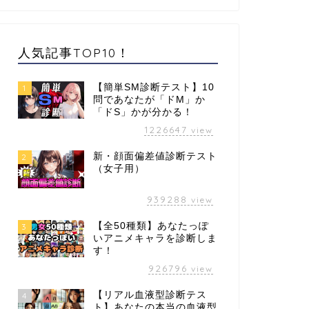
人気記事TOP10！
【簡単SM診断テスト】10
1
問であなたが「ドM」か
「ドS」かが分かる！
1226647
view
新・顔面偏差値診断テスト
2
（女子用）
939288
view
【全50種類】あなたっぽ
3
いアニメキャラを診断しま
す！
926796
view
【リアル血液型診断テス
4
ト】あなたの本当の血液型