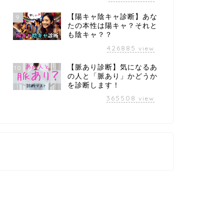
【陽キャ陰キャ診断】あな
9
たの本性は陽キャ？それと
も陰キャ？？
426885
view
【脈あり診断】気になるあ
10
の人と「脈あり」かどうか
を診断します！
365508
view