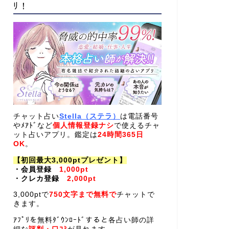
ﾘ！
チャット占い
Stella（ステラ）
は電話番号
やﾒｱﾄﾞなど
個人情報登録ナシ
で使えるチャ
ット占いアプリ。鑑定は
24時間365日
OK
。
【初回最大3,000ptプレゼント】
・会員登録
1,000pt
・クレカ登録
2,000pt
3,000ptで
750文字まで無料で
チャットで
きます。
ｱﾌﾟﾘを無料ﾀﾞｳﾝﾛｰﾄﾞすると各占い師の詳