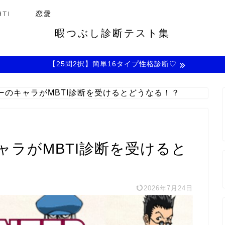
TI
恋愛
暇つぶし診断テスト集
【25問2択】簡単16タイプ性格診断♡
ーのキャラがMBTI診断を受けるとどうなる！？
ラがMBTI診断を受けると
2026年7月24日