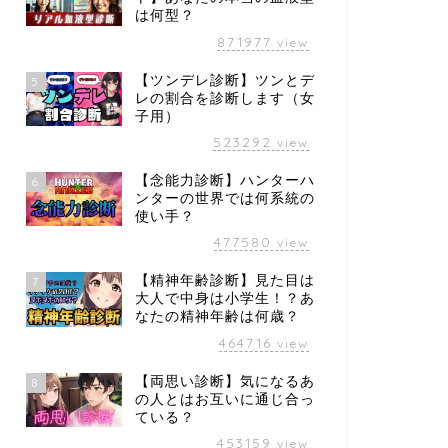
は何型？
871977
view
【ツンデレ診断】ツンとデ
5
レの割合を診断します（女
子用）
523292
view
【念能力診断】ハンターハ
6
ンターの世界では何系統の
使い手？
477580
view
【精神年齢診断】見た目は
7
大人で中身は小学生！？あ
なたの精神年齢は何歳？
464716
view
【両思い診断】気になるあ
8
の人とはお互いに通じ合っ
ている？
453159
view