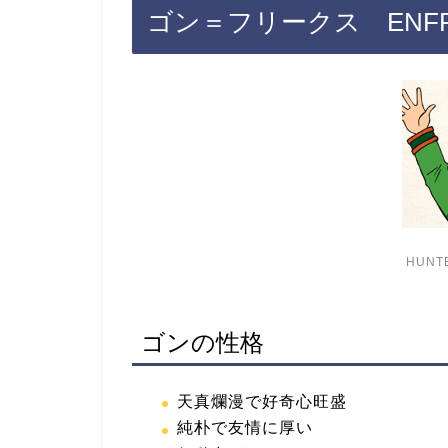
ゴン＝フリークス ENF
HUNT
ゴンの性格
天真爛漫で好奇心旺盛
純朴で友情に厚い