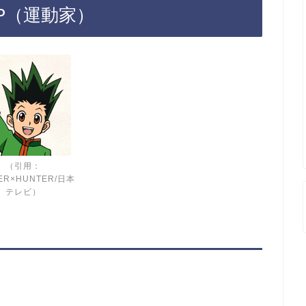
P（運動家）
（引用：
ER×HUNTER/日本
テレビ）