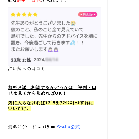
細な
評判・口ｺﾐ
が見れます。
占い師への口コミ
無料お試し相談するかどうかは、評判・口
ｺﾐを見てから決めればOK！
気に入らなければｱﾌﾟﾘをｱﾝｲﾝｽﾄｰﾙすれば
いいだけ。
無料ﾀﾞｳﾝﾛｰﾄﾞはｺﾁﾗ ⇒
Stella公式