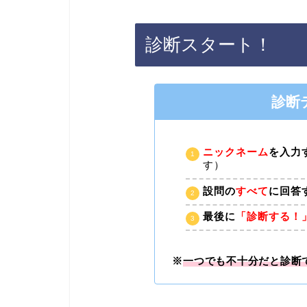
診断スタート！
診断
ニックネーム
を入力
す）
設問の
すべて
に回答
最後に
「診断する！
※
一つでも不十分だと診断