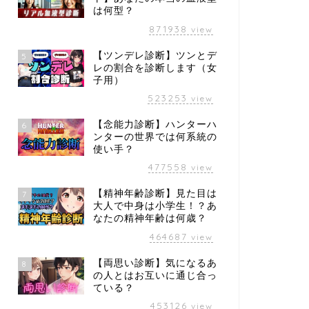
は何型？
871938
view
【ツンデレ診断】ツンとデ
5
レの割合を診断します（女
子用）
523253
view
【念能力診断】ハンターハ
6
ンターの世界では何系統の
使い手？
477558
view
【精神年齢診断】見た目は
7
大人で中身は小学生！？あ
なたの精神年齢は何歳？
464687
view
【両思い診断】気になるあ
8
の人とはお互いに通じ合っ
ている？
453126
view