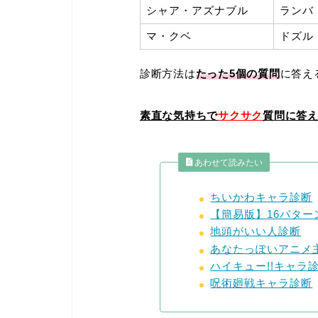
シャア・アズナブル
ランバ
マ・クベ
ドズル
診断方法は
たった5
個の質問
に答え
素直な気持ちで
サクサク
質問に答
あわせて読みたい
ちいかわキャラ診断
【簡易版】16パタ
地頭がいい人診断
あなたっぽいアニメ
ハイキュー!!キャラ
呪術廻戦キャラ診断