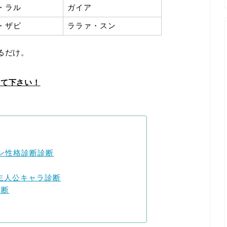
・ラル
ガイア
・ザビ
ララァ・スン
るだけ。
えて下さい！
ーン性格診断診断
主人公キャラ診断
診断