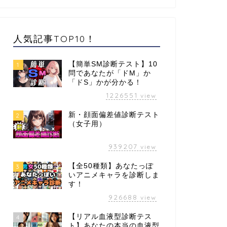
人気記事TOP10！
【簡単SM診断テスト】10
1
問であなたが「ドM」か
「ドS」かが分かる！
1226551
view
新・顔面偏差値診断テスト
2
（女子用）
939207
view
【全50種類】あなたっぽ
3
いアニメキャラを診断しま
す！
926688
view
【リアル血液型診断テス
4
ト】あなたの本当の血液型