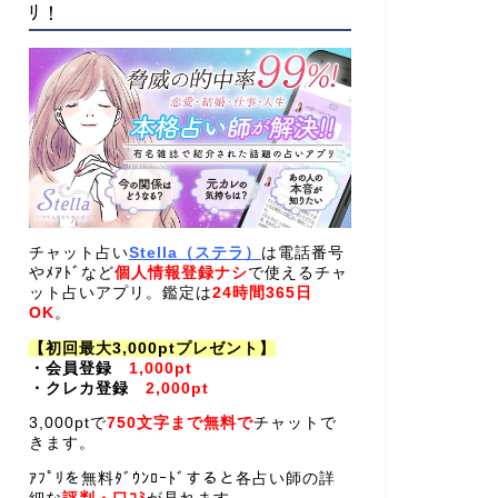
ﾘ！
チャット占い
Stella（ステラ）
は電話番号
やﾒｱﾄﾞなど
個人情報登録ナシ
で使えるチャ
ット占いアプリ。鑑定は
24時間365日
OK
。
【初回最大3,000ptプレゼント】
・会員登録
1,000pt
・クレカ登録
2,000pt
3,000ptで
750文字まで無料で
チャットで
きます。
ｱﾌﾟﾘを無料ﾀﾞｳﾝﾛｰﾄﾞすると各占い師の詳