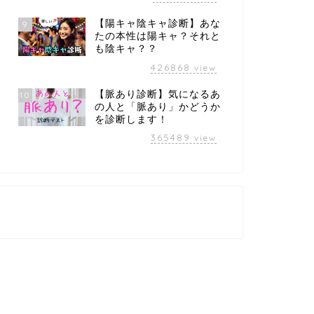
【陽キャ陰キャ診断】あな
9
たの本性は陽キャ？それと
も陰キャ？？
426868
view
【脈あり診断】気になるあ
10
の人と「脈あり」かどうか
を診断します！
365489
view