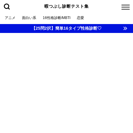
暇つぶし診断テスト集
アニメ
面白い系
16性格診断/MBTI
恋愛
【25問2択】簡単16タイプ性格診断♡