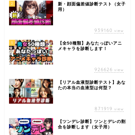
2
新・顔面偏差値診断テスト（女子
用）
939160
view
3
【全50種類】あなたっぽいアニ
メキャラを診断します！
926626
view
4
【リアル血液型診断テスト】あな
たの本当の血液型は何型？
871919
view
5
【ツンデレ診断】ツンとデレの割
合を診断します（女子用）