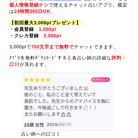
個人情報登録ナシ
で使えるチャット占いアプリ。鑑定
は
24時間365日OK
。
【初回最大3,000ptプレゼント】
・会員登録
1,000pt
・クレカ登録
2,000pt
3,000ptで
750文字まで無料で
チャットできます。
ｱﾌﾟﾘを無料ﾀﾞｳﾝﾛｰﾄﾞすると各占い師の詳細な
評判・
口ｺﾐ
が見れます。
占い師への口コミ