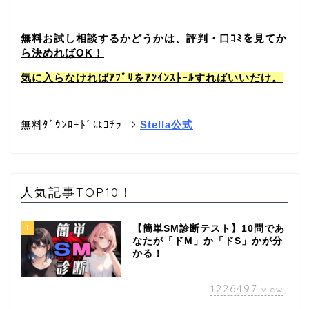
無料お試し相談するかどうかは、評判・口ｺﾐを見てか
ら決めればOK！
気に入らなければｱﾌﾟﾘをｱﾝｲﾝｽﾄｰﾙすればいいだけ。
無料ﾀﾞｳﾝﾛｰﾄﾞはｺﾁﾗ ⇒
Stella公式
人気記事TOP10！
1
【簡単SM診断テスト】10問であ
なたが「ドM」か「ドS」かが分
かる！
1226497
view