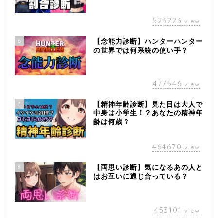
523223
view
6
【念能力診断】ハンターハンター
の世界では何系統の使い手？
477546
view
7
【精神年齢診断】見た目は大人で
中身は小学生！？あなたの精神年
齢は何歳？
464670
view
8
【両思い診断】気になるあの人と
はお互いに通じ合っている？
453101
view