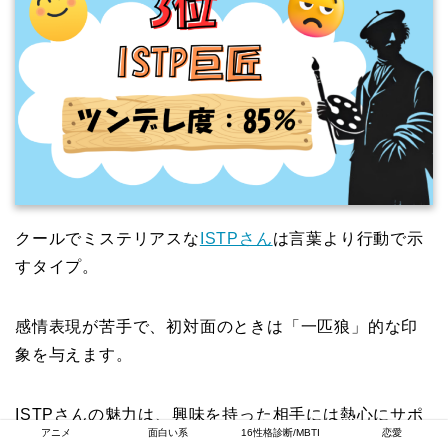
クールでミステリアスな
ISTPさん
は言葉より行動で示
すタイプ。
感情表現が苦手で、初対面のときは「一匹狼」的な印
象を与えます。
ISTPさんの魅力は、興味を持った相手には熱心にサポ
アニメ
面白い系
16性格診断/MBTI
恋愛
ートをするというギャップ。