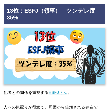
13位：ESFJ（領事） ツンデレ度
35%
他者との関係を重視する
ESFJさん
。
人への気配りが得意で、周囲から信頼される存在で