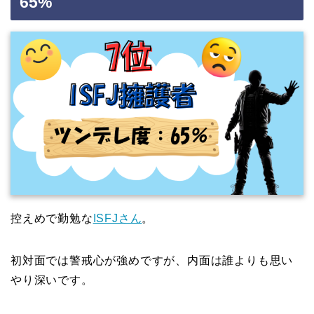
65%
控えめで勤勉な
ISFJさん
。
初対面では警戒心が強めですが、内面は誰よりも思い
やり深いです。