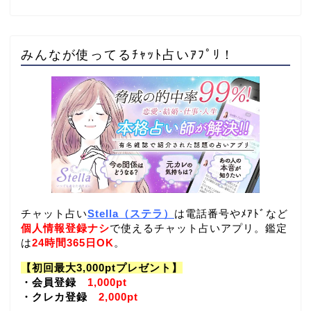
みんなが使ってるﾁｬｯﾄ占いｱﾌﾟﾘ！
チャット占い
Stella（ステラ）
は電話番号やﾒｱﾄﾞなど
個人情報登録ナシ
で使えるチャット占いアプリ。鑑定
は
24時間365日OK
。
【初回最大3,000ptプレゼント】
・会員登録
1,000pt
・クレカ登録
2,000pt