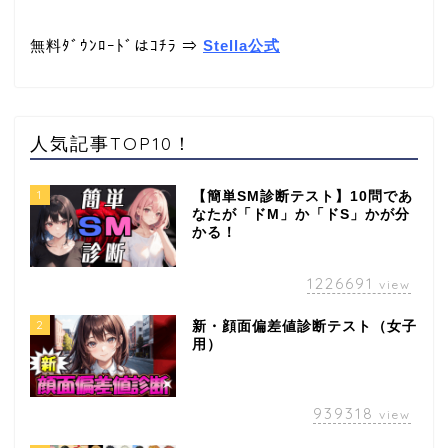
無料ﾀﾞｳﾝﾛｰﾄﾞはｺﾁﾗ ⇒
Stella公式
人気記事TOP10！
1
【簡単SM診断テスト】10問であ
なたが「ドM」か「ドS」かが分
かる！
1226691
view
2
新・顔面偏差値診断テスト（女子
用）
939318
view