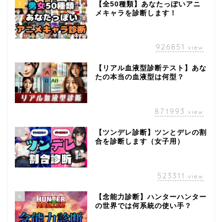
3
【全50種類】あなたっぽいアニ
メキャラを診断します！
926851
view
4
【リアル血液型診断テスト】あな
たの本当の血液型は何型？
871993
view
5
【ツンデレ診断】ツンとデレの割
合を診断します（女子用）
523311
view
6
【念能力診断】ハンターハンター
の世界では何系統の使い手？