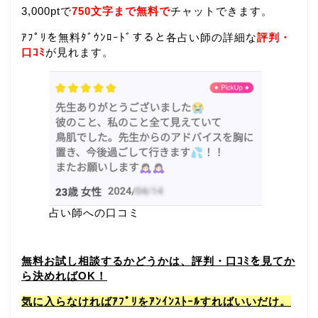
3,000ptで
750文字まで無料で
チャットできます。
ｱﾌﾟﾘを無料ﾀﾞｳﾝﾛｰﾄﾞすると各占い師の詳細な
評判・
口ｺﾐ
が見れます。
占い師への口コミ
無料お試し相談するかどうかは、評判・口ｺﾐを見てか
ら決めればOK！
気に入らなければｱﾌﾟﾘをｱﾝｲﾝｽﾄｰﾙすればいいだけ。