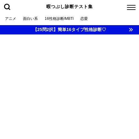
暇つぶし診断テスト集
アニメ
面白い系
16性格診断/MBTI
恋愛
【25問2択】簡単16タイプ性格診断♡