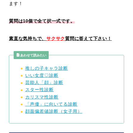
ます！
質問は10個で全て択一式です。
素直な気持ちで、
サクサク
質問に答えて下さい！
あわせて読みたい
推しの子キャラ診断
いい女度♡診断
芸能人「顔」診断
スター性診断
カリスマ性診断
「声優」に向いてる診断
顔面偏差値診断（女子用）