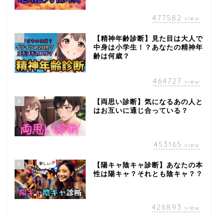
477582
view
7
【精神年齢診断】見た目は大人で
中身は小学生！？あなたの精神年
齢は何歳？
464727
view
8
【両思い診断】気になるあの人と
はお互いに通じ合っている？
453165
view
9
【陽キャ陰キャ診断】あなたの本
性は陽キャ？それとも陰キャ？？
426893
view