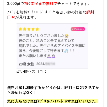
3,000ptで
750文字まで無料で
チャットできます。
ｱﾌﾟﾘを無料ﾀﾞｳﾝﾛｰﾄﾞすると各占い師の詳細な
評判・
口ｺﾐ
が見れます。
占い師への口コミ
無料お試し相談するかどうかは、評判・口ｺﾐを見てか
ら決めればOK！
気に入らなければｱﾌﾟﾘをｱﾝｲﾝｽﾄｰﾙすればいいだけ。