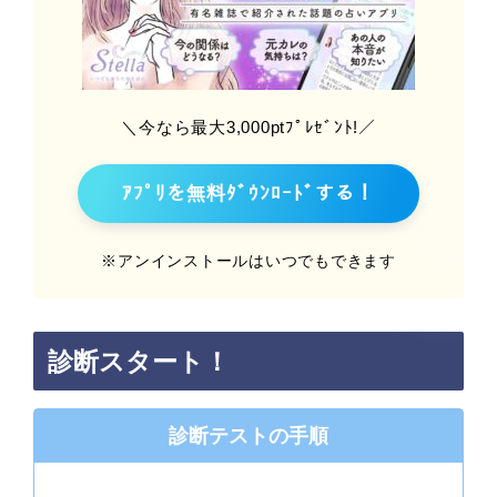
＼今なら最大3,000ptﾌﾟﾚｾﾞﾝﾄ!／
ｱﾌﾟﾘを無料ﾀﾞｳﾝﾛｰﾄﾞする！
※アンインストールはいつでもできます
診断スタート！
診断テストの手順