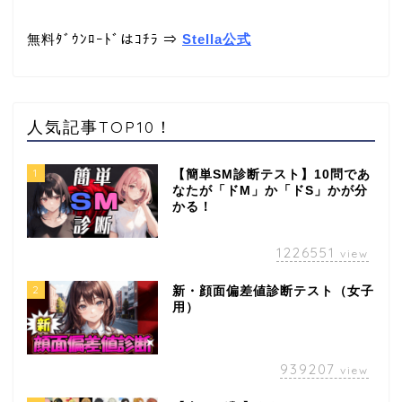
無料ﾀﾞｳﾝﾛｰﾄﾞはｺﾁﾗ ⇒
Stella公式
人気記事TOP10！
1
【簡単SM診断テスト】10問であ
なたが「ドM」か「ドS」かが分
かる！
1226551
view
2
新・顔面偏差値診断テスト（女子
用）
939207
view