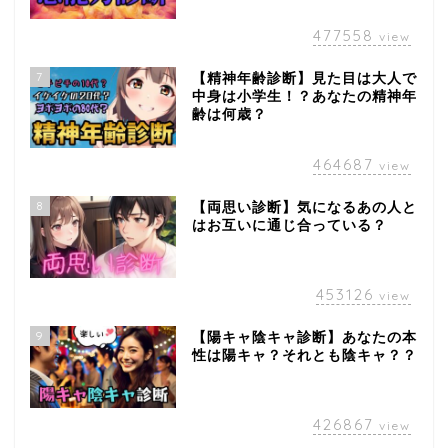
477558
view
7
【精神年齢診断】見た目は大人で
中身は小学生！？あなたの精神年
齢は何歳？
464687
view
8
【両思い診断】気になるあの人と
はお互いに通じ合っている？
453126
view
9
【陽キャ陰キャ診断】あなたの本
性は陽キャ？それとも陰キャ？？
426867
view