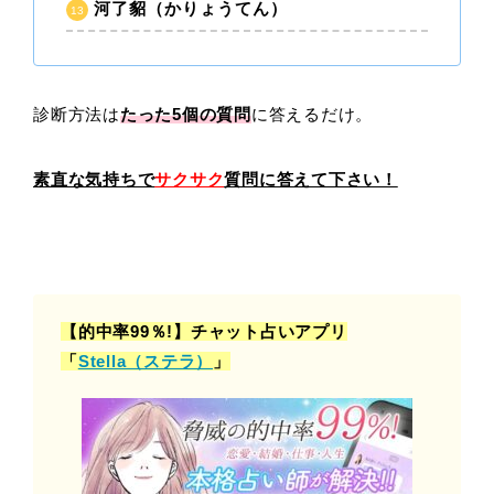
河了貂（かりょうてん）
診断方法は
たった5
個の質問
に答えるだけ。
素直な気持ちで
サクサク
質問に答えて下さい！
【的中率99％!】チャット占いアプリ
「
Stella（ステラ）
」