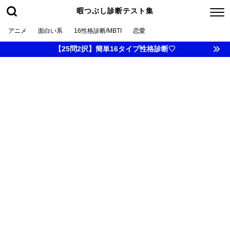
暇つぶし診断テスト集
アニメ
面白い系
16性格診断/MBTI
恋愛
【25問2択】簡単16タイプ性格診断♡