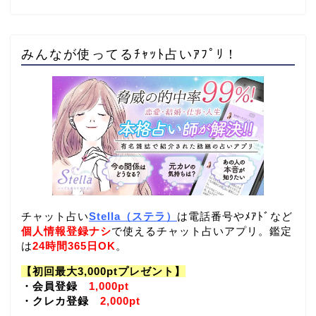
みんなが使ってるﾁｬｯﾄ占いｱﾌﾟﾘ！
チャット占い
Stella（ステラ）
は電話番号やﾒｱﾄﾞなど
個人情報登録ナシ
で使えるチャット占いアプリ。鑑定
は
24時間365日OK
。
【初回最大3,000ptプレゼント】
・会員登録
1,000pt
・クレカ登録
2,000pt