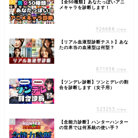
3
【全50種類】あなたっぽいアニ
メキャラを診断します！
926688
view
4
【リアル血液型診断テスト】あな
たの本当の血液型は何型？
871938
view
5
【ツンデレ診断】ツンとデレの割
合を診断します（女子用）
523253
view
6
【念能力診断】ハンターハンター
の世界では何系統の使い手？