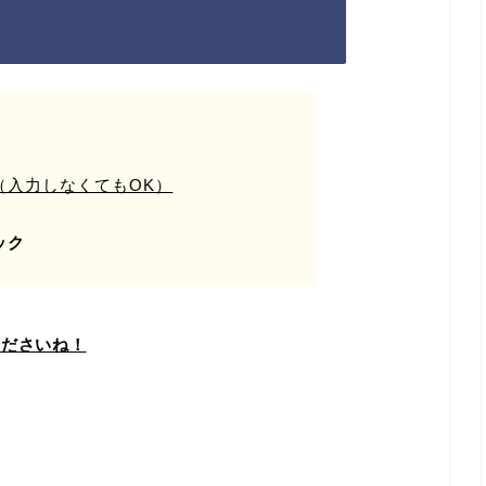
！
（入力しなくてもOK）
ック
くださいね！