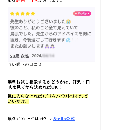
細な
評判・口ｺﾐ
が見れます。
占い師への口コミ
無料お試し相談するかどうかは、評判・口
ｺﾐを見てから決めればOK！
気に入らなければｱﾌﾟﾘをｱﾝｲﾝｽﾄｰﾙすれば
いいだけ。
無料ﾀﾞｳﾝﾛｰﾄﾞはｺﾁﾗ ⇒
Stella公式