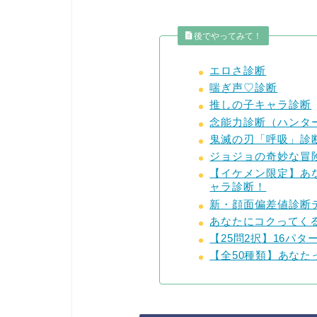
後でやってみて！
エロさ診断
喘ぎ声♡診断
推しの子キャラ診断
念能力診断（ハンタ
鬼滅の刃「呼吸」診
ジョジョの奇妙な冒
【イケメン限定】あ
ャラ診断！
新・顔面偏差値診断
あなたにコクってく
【25問2択】16パタ
【全50種類】あなた