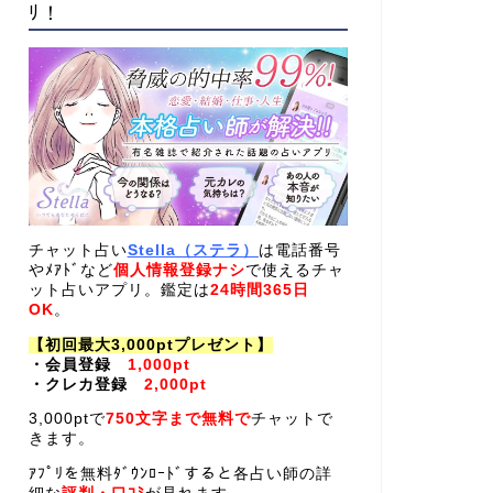
ﾘ！
チャット占い
Stella（ステラ）
は電話番号
やﾒｱﾄﾞなど
個人情報登録ナシ
で使えるチャ
ット占いアプリ。鑑定は
24時間365日
OK
。
【初回最大3,000ptプレゼント】
・会員登録
1,000pt
・クレカ登録
2,000pt
3,000ptで
750文字まで無料で
チャットで
きます。
ｱﾌﾟﾘを無料ﾀﾞｳﾝﾛｰﾄﾞすると各占い師の詳