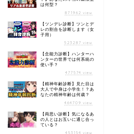
は何型？
871962
view
【ツンデレ診断】ツンとデ
5
レの割合を診断します（女
子用）
523287
view
【念能力診断】ハンターハ
6
ンターの世界では何系統の
使い手？
477574
view
【精神年齢診断】見た目は
7
大人で中身は小学生！？あ
なたの精神年齢は何歳？
464709
view
【両思い診断】気になるあ
8
の人とはお互いに通じ合っ
ている？
453154
view