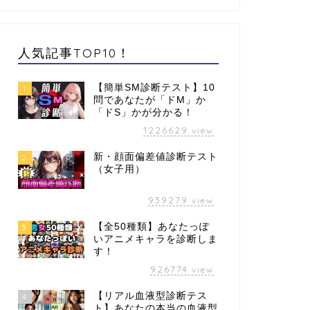
人気記事TOP10！
【簡単SM診断テスト】10
1
問であなたが「ドM」か
「ドS」かが分かる！
1226629
view
新・顔面偏差値診断テスト
2
（女子用）
939279
view
【全50種類】あなたっぽ
3
いアニメキャラを診断しま
す！
926774
view
【リアル血液型診断テス
4
ト】あなたの本当の血液型