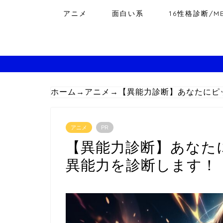
アニメ
面白い系
16性格診断/MB
ホーム
→
アニメ
→
【異能力診断】あなたにピ
アニメ
PR
【異能力診断】あなた
異能力を診断します！