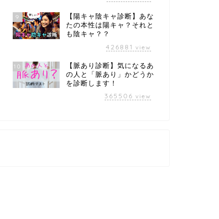
【陽キャ陰キャ診断】あな
9
たの本性は陽キャ？それと
も陰キャ？？
426881
view
【脈あり診断】気になるあ
10
の人と「脈あり」かどうか
を診断します！
365506
view