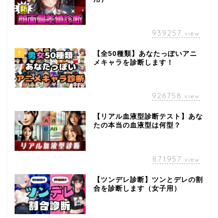
939257
view
3
【全50種類】あなたっぽいアニ
メキャラを診断します！
926758
view
4
【リアル血液型診断テスト】あな
たの本当の血液型は何型？
871957
view
5
【ツンデレ診断】ツンとデレの割
合を診断します（女子用）