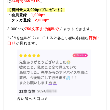
は
24時間365日OK
。
【初回最大3,000ptプレゼント】
・会員登録
1,000pt
・クレカ登録
2,000pt
3,000ptで
750文字まで無料で
チャットできます。
ｱﾌﾟﾘを無料ﾀﾞｳﾝﾛｰﾄﾞすると各占い師の詳細な
評判・
口ｺﾐ
が見れます。
占い師への口コミ