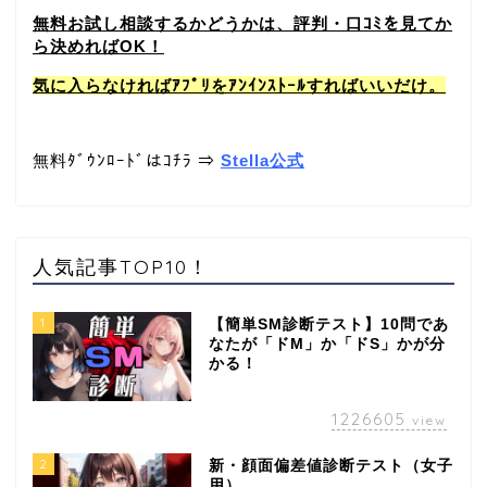
無料お試し相談するかどうかは、評判・口ｺﾐを見てか
ら決めればOK！
気に入らなければｱﾌﾟﾘをｱﾝｲﾝｽﾄｰﾙすればいいだけ。
無料ﾀﾞｳﾝﾛｰﾄﾞはｺﾁﾗ ⇒
Stella公式
人気記事TOP10！
1
【簡単SM診断テスト】10問であ
なたが「ドM」か「ドS」かが分
かる！
1226605
view
2
新・顔面偏差値診断テスト（女子
用）