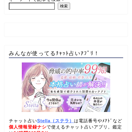
検索
みんなが使ってるﾁｬｯﾄ占いｱﾌﾟﾘ！
チャット占い
Stella（ステラ）
は電話番号やﾒｱﾄﾞなど
個人情報登録ナシ
で使えるチャット占いアプリ。鑑定