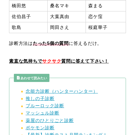
橋田悠
桑名マキ
森まる
佐伯昌子
大葉真由
恋ケ窪
歌島
岡田さえ
桜庭華子
診断方法は
たった5
個の質問
に答えるだけ。
素直な気持ちで
サクサク
質問に答えて下さい！
あわせて読みたい
念能力診断（ハンターハンター）
推しの子診断
ブルーロック診断
マッシュル診断
薬屋のひとりごと診断
ポケモン診断
【最新】診断テスト月間ランキング！