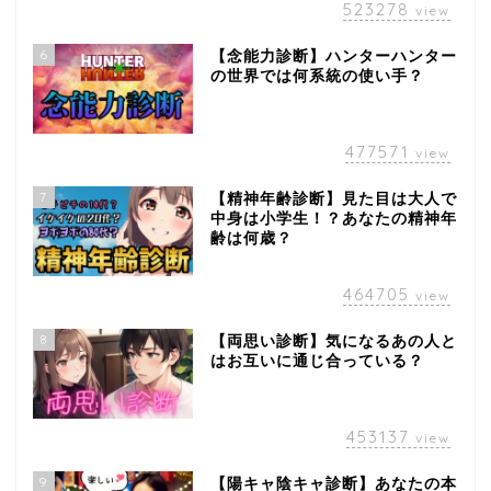
523278
view
6
【念能力診断】ハンターハンター
の世界では何系統の使い手？
477571
view
7
【精神年齢診断】見た目は大人で
中身は小学生！？あなたの精神年
齢は何歳？
464705
view
8
【両思い診断】気になるあの人と
はお互いに通じ合っている？
453137
view
9
【陽キャ陰キャ診断】あなたの本