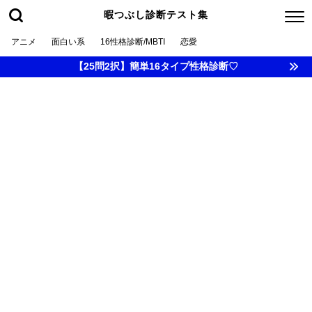
暇つぶし診断テスト集
アニメ
面白い系
16性格診断/MBTI
恋愛
【25問2択】簡単16タイプ性格診断♡